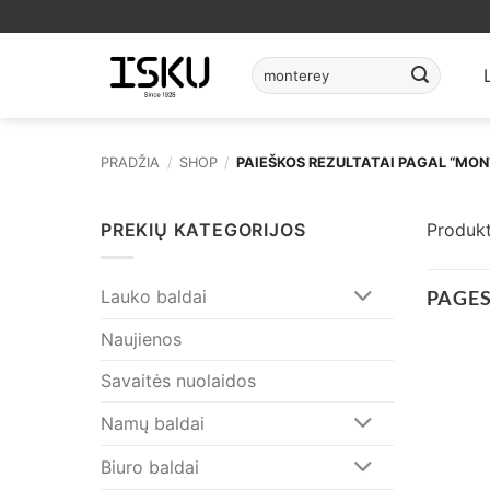
Skip
to
content
Ieškoti:
PRADŽIA
/
SHOP
/
PAIEŠKOS REZULTATAI PAGAL “MON
PREKIŲ KATEGORIJOS
Produkt
PAGE
Lauko baldai
Naujienos
Savaitės nuolaidos
Namų baldai
Biuro baldai