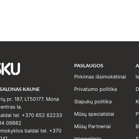
PASLAUGOS
A
SKU
Pirkimas išsimokėtinai
I
 SALONAS KAUNE
Privatumo politika
D
ių pr. 187, LT50177. Mona
Slapukų politika
K
entras Ia.
Mūsų specialistai
P
ldai tel. +370 652 62233
14 09882
Mūsų Partneriai
B
r mokyklos baldai tel. +370
041
Internetinės
S