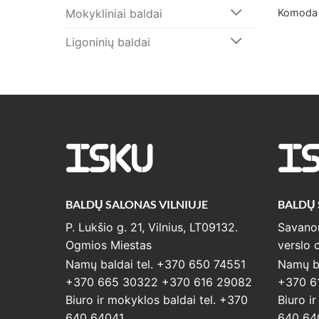
Mokykliniai baldai
Komoda
Ligoninių baldai
ISKU
I
BALDŲ SALONAS VILNIUJE
BALDŲ
P. Lukšio g. 21, Vilnius, LT09132.
Savanor
Ogmios Miestas
verslo c
Namų baldai tel. +370 650 74551
Namų ba
+370 665 30322 +370 616 29082
+370 6
Biuro ir mokyklos baldai tel. +370
Biuro i
640 64041
640 64