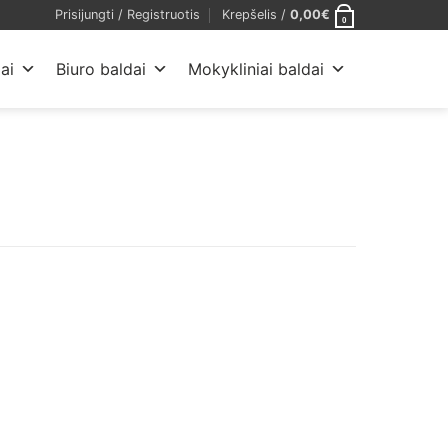
Prisijungti / Registruotis
Krepšelis /
0,00
€
0
ai
Biuro baldai
Mokykliniai baldai