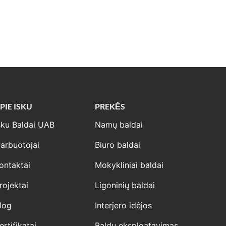
PIE ISKU
PREKĖS
sku Baldai UAB
Namų baldai
arbuotojai
Biuro baldai
ontaktai
Mokykliniai baldai
rojektai
Ligoninių baldai
log
Interjero idėjos
ertifikatai
Baldų eksploatavimas