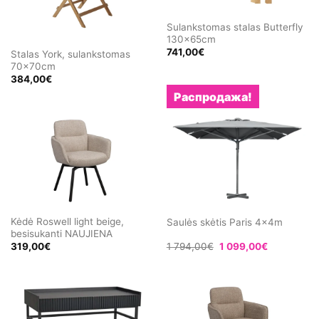
Sulankstomas stalas Butterfly
130x65cm
741,00
€
Stalas York, sulankstomas
70x70cm
384,00
€
Распродажа!
Kėdė Roswell light beige,
Saulės skėtis Paris 4x4m
besisukanti NAUJIENA
Первоначальная
Текущая
319,00
€
1 794,00
€
1 099,00
€
цена
цена:
составляла
1
1
099,00€.
794,00€.