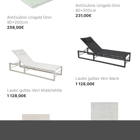
Antčiužinis Unigold Onni
80x200cm
231,00
€
Antčiužinis Unigold Onni
90x200cm
258,00
€
Lauko gultas Vevi black
1 128,00
€
Lauko gultas Vevi khaki/white
1 128,00
€