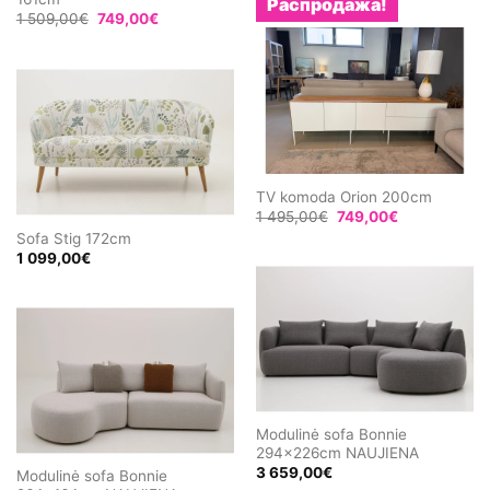
Распродажа!
Первоначальная
Текущая
1 509,00
€
749,00
€
цена
цена:
составляла
749,00€.
1
509,00€.
TV komoda Orion 200cm
Первоначальная
Текущая
1 495,00
€
749,00
€
цена
цена:
Sofa Stig 172cm
составляла
749,00€.
1 099,00
€
1
495,00€.
Modulinė sofa Bonnie
294x226cm NAUJIENA
3 659,00
€
Modulinė sofa Bonnie