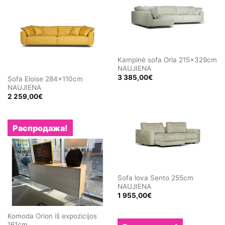
715,00€.
Kampinė sofa Orla 215x329cm
NAUJIENA
3 385,00
€
Sofa Eloise 284x110cm
NAUJIENA
2 259,00
€
Распродажа!
Sofa lova Sento 255cm
NAUJIENA
1 955,00
€
Komoda Orion iš expozicijos
161cm