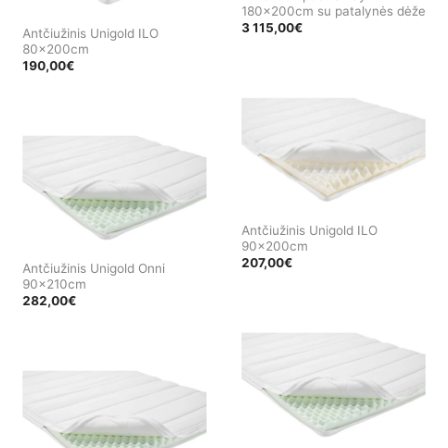
180x200cm su patalynės dėže
3 115,00
€
Antčiužinis Unigold ILO
80x200cm
190,00
€
Antčiužinis Unigold ILO
90x200cm
207,00
€
Antčiužinis Unigold Onni
90x210cm
282,00
€