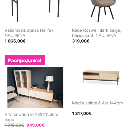
Rašomasis stalas Halifax
Kėdė Roswell dark beige,
NAUJIENA
besisukanti NAUJIENA
1 065,00
€
319,00
€
Распродажа!
Media spintelė Ale 144cm
1 317,00
€
Vitrina Orion 81x39x156cm
expo
Первоначальная
Текущая
1 715,00
€
949,00
€
цена
цена:
составляла
949,00€.
1