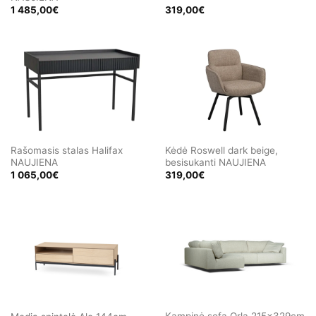
1 485,00
€
319,00
€
Rašomasis stalas Halifax
Kėdė Roswell dark beige,
NAUJIENA
besisukanti NAUJIENA
1 065,00
€
319,00
€
Kampinė sofa Orla 215x329cm