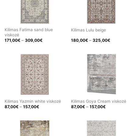
Kilimas Fatima sand blue
Kilimas Lulu beige
viskozė
Price
Price
171,00
€
–
309,00
€
180,00
€
–
325,00
€
range:
range:
171,00€
180,00€
through
through
309,00€
325,00€
Kilimas Yazmin white viskozė
Kilimas Goya Cream viskozė
Price
Price
87,00
€
–
157,00
€
87,00
€
–
157,00
€
range:
range:
87,00€
87,00€
through
through
157,00€
157,00€