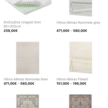
Antčiužinis Unigold Onni
Vilnos kilimas Nummela grey
90x200cm
Price
258,00
€
471,00
€
–
580,00
€
range:
471,00€
through
580,00€
Vilnos kilimas Nummela linen
Vilnos kilimas Flokati
Price
Price
471,00
€
–
580,00
€
151,00
€
–
196,00
€
range:
range:
471,00€
151,00€
through
through
580,00€
196,00€