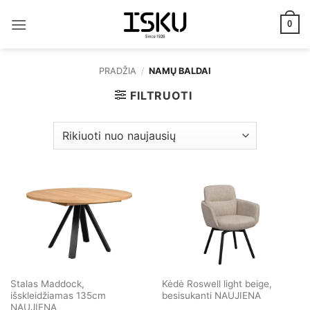
Skip
to
0
content
PRADŽIA
/
NAMŲ BALDAI
FILTRUOTI
Stalas Maddock,
Kėdė Roswell light beige,
išskleidžiamas 135cm
besisukanti NAUJIENA
NAUJIENA