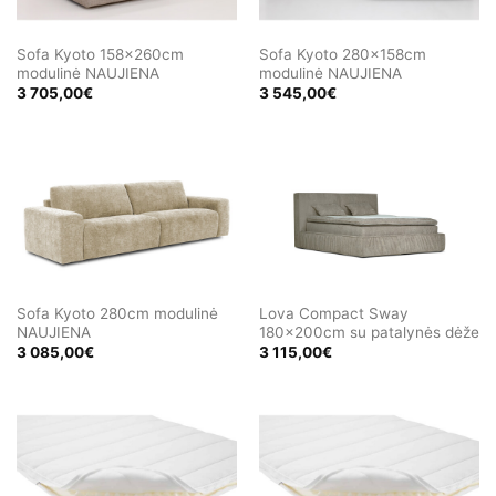
Sofa Kyoto 158x260cm
Sofa Kyoto 280x158cm
modulinė NAUJIENA
modulinė NAUJIENA
3 705,00
€
3 545,00
€
Sofa Kyoto 280cm modulinė
Lova Compact Sway
NAUJIENA
180x200cm su patalynės dėže
3 085,00
€
3 115,00
€