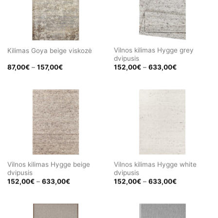
Vilnos kilimas Hygge grey
Kilimas Goya beige viskozė
dvipusis
Price
Price
87,00
€
–
157,00
€
152,00
€
–
633,00
€
range:
range:
87,00€
152,00€
through
through
157,00€
633,00€
Vilnos kilimas Hygge beige
Vilnos kilimas Hygge white
dvipusis
dvipusis
Price
Price
152,00
€
–
633,00
€
152,00
€
–
633,00
€
range:
range:
152,00€
152,00€
through
through
633,00€
633,00€