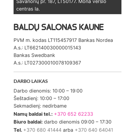
Savanorių pr. 187, LT50177. Mona verslo
centras Ia.
BALDŲ SALONAS KAUNE
PVM m. kodas LT115457917 Bankas Nordea
A.s.: LT662140030000015143
Bankas Swedbank
A.s.: LT027300010078109367
DARBO LAIKAS
Darbo dienomis: 10:00 – 19:00
Šeštadienį: 10:00 – 17:00
Sekmadienį: nedirbame
Namų baldai tel.:
+370 652 62233
Biuro baldai:
darbo dienomis 09:00 – 17:30
Tel.
+370 680 41444
arba
+370 640 64041