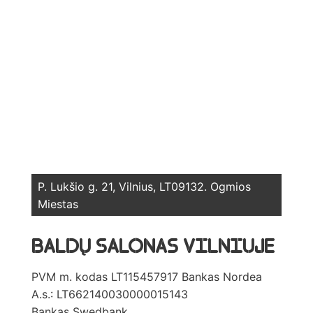
P. Lukšio g. 21, Vilnius, LT09132. Ogmios
Miestas
BALDŲ SALONAS VILNIUJE
PVM m. kodas LT115457917 Bankas Nordea
A.s.: LT662140030000015143
Bankas Swedbank