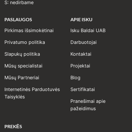
S: nedirbame
PASLAUGOS
APIE ISKU
Pirkimas išsimokėtinai
Isku Baldai UAB
Privatumo politika
Darbuotojai
Slapukų politika
Kontaktai
Mūsų specialistai
Projektai
Mūsų Partneriai
Blog
Internetinės Parduotuvės
Sertifikatai
Taisyklės
Pranešimai apie
pažeidimus
PREKĖS