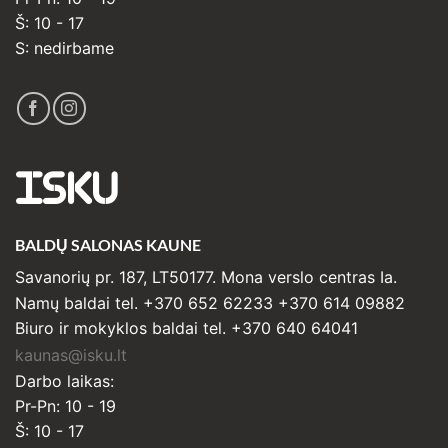
Š: 10 - 17
S: nedirbame
ISKU
BALDŲ SALONAS KAUNE
Savanorių pr. 187, LT50177. Mona verslo centras Ia.
Namų baldai tel. +370 652 62233 +370 614 09882
Biuro ir mokyklos baldai tel. +370 640 64041
kaunas@isku.lt
Darbo laikas:
Pr-Pn: 10 - 19
Š: 10 - 17