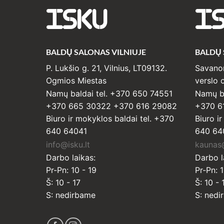
ISKU
I
BALDŲ SALONAS VILNIUJE
BALDŲ
P. Lukšio g. 21, Vilnius, LT09132.
Savanor
Ogmios Miestas
verslo c
Namų baldai tel. +370 650 74551
Namų ba
+370 665 30322 +370 616 29082
+370 6
Biuro ir mokyklos baldai tel. +370
Biuro i
640 64041
640 64
info@isku.lt
kaunas@
Darbo laikas:
Darbo l
Pr-Pn: 10 - 19
Pr-Pn: 1
Š: 10 - 17
Š: 10 - 
S: nedirbame
S: nedi