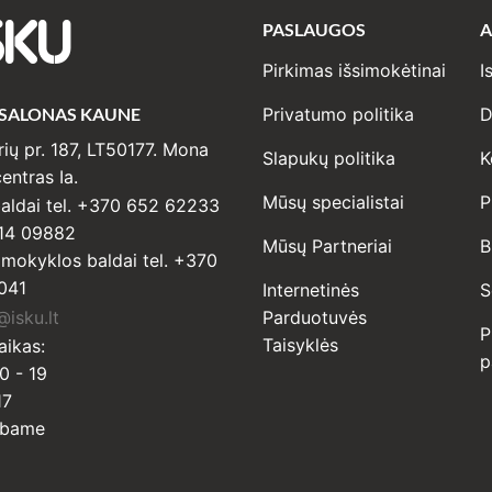
PASLAUGOS
A
SKU
Pirkimas išsimokėtinai
I
 SALONAS KAUNE
Privatumo politika
D
ių pr. 187, LT50177. Mona
Slapukų politika
K
entras Ia.
Mūsų specialistai
P
ldai tel. +370 652 62233
14 09882
Mūsų Partneriai
B
r mokyklos baldai tel. +370
041
Internetinės
S
isku.lt
Parduotuvės
P
Taisyklės
aikas:
p
0 - 19
17
rbame