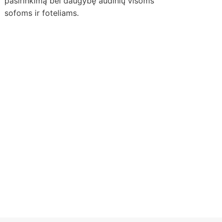
pasirinkimą bei daugybę audinių visoms
sofoms ir foteliams.