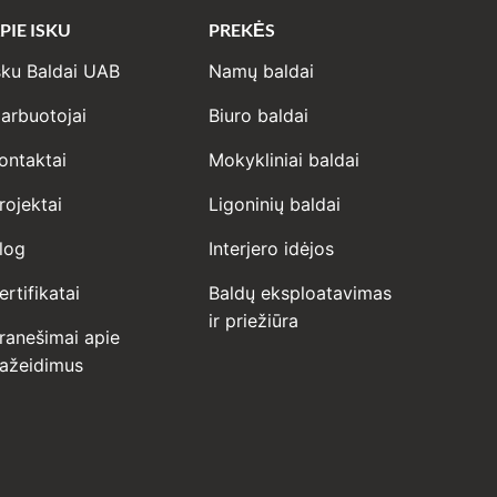
PIE ISKU
PREKĖS
sku Baldai UAB
Namų baldai
arbuotojai
Biuro baldai
ontaktai
Mokykliniai baldai
rojektai
Ligoninių baldai
log
Interjero idėjos
ertifikatai
Baldų eksploatavimas
ir priežiūra
ranešimai apie
ažeidimus