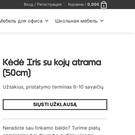
Вход / Регистрация
Корзина /
0,00
€
0
Мебель для офиса
Школьная мебель
Kėdė Iris su kojų atrama
(50cm)
Užsakius, pristatymo terminas 6-10 savaičių
SIŲSTI UŽKLAUSĄ
Neradote sau tinkamo baldo? Turime platų