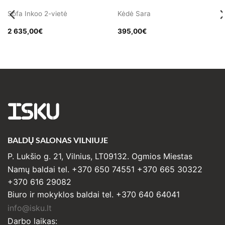
Sofa Inkoo 2-vietė
Kėdė Sara
2 635,00
€
395,00
€
ISKU
BALDŲ SALONAS VILNIUJE
P. Lukšio g. 21, Vilnius, LT09132. Ogmios Miestas
Namų baldai tel. +370 650 74551 +370 665 30322
+370 616 29082
Biuro ir mokyklos baldai tel. +370 640 64041
info@isku.lt
Darbo laikas: