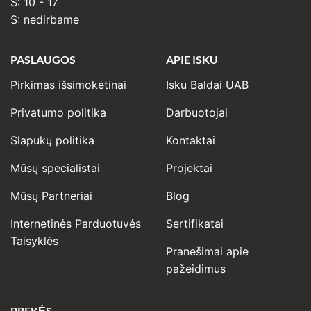
Š: 10 - 17
S: nedirbame
PASLAUGOS
APIE ISKU
Pirkimas išsimokėtinai
Isku Baldai UAB
Privatumo politika
Darbuotojai
Slapukų politika
Kontaktai
Mūsų specialistai
Projektai
Mūsų Partneriai
Blog
Internetinės Parduotuvės
Sertifikatai
Taisyklės
Pranešimai apie
pažeidimus
PREKĖS