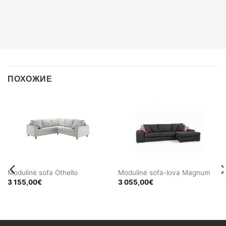
ПОХОЖИЕ
Modulinė sofa Othello
Modulinė sofa-lova Magnum
он
3 155,00
€
3 055,00
€