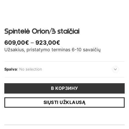
Spintelė Orion/3 stalčiai
Диапазон
609,00
€
–
923,00
€
цен:
Užsakius, pristatymo terminas 6-10 savaičių
609,00€
–
923,00€
Spalva
:
No selection
В КОРЗИНУ
SIŲSTI UŽKLAUSĄ