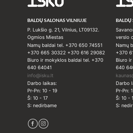
ISKU
I
BALDŲ SALONAS VILNIUJE
BALDŲ
P. Lukšio g. 21, Vilnius, LT09132.
Savanor
Ogmios Miestas
verslo c
Namų baldai tel. +370 650 74551
Namų ba
+370 665 30322 +370 616 29082
+370 6
Biuro ir mokyklos baldai tel. +370
Biuro i
640 64041
640 64
info@isku.lt
kaunas@
Darbo laikas:
Darbo l
Pr-Pn: 10 - 19
Pr-Pn: 1
Š: 10 - 17
Š: 10 - 
S: nedirbame
S: nedi