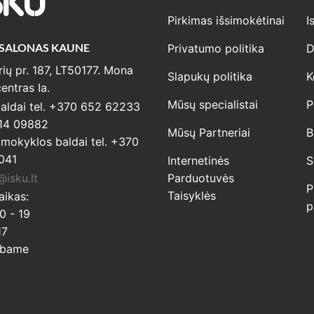
SKU
Pirkimas išsimokėtinai
I
 SALONAS KAUNE
Privatumo politika
D
ių pr. 187, LT50177. Mona
Slapukų politika
K
entras Ia.
Mūsų specialistai
P
ldai tel. +370 652 62233
14 09882
Mūsų Partneriai
B
r mokyklos baldai tel. +370
041
Internetinės
S
isku.lt
Parduotuvės
P
Taisyklės
aikas:
p
0 - 19
17
rbame