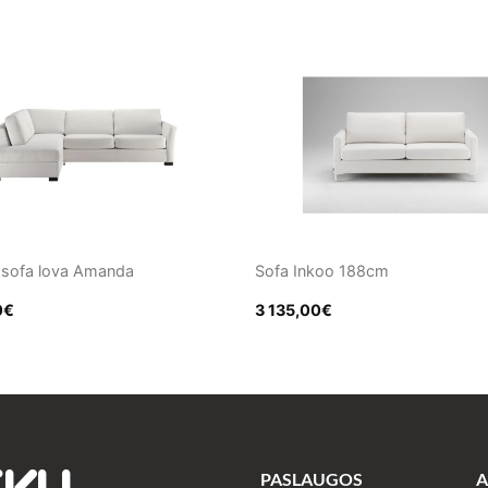
 sofa lova Amanda
Sofa Inkoo 188cm
0
€
3 135,00
€
PASLAUGOS
A