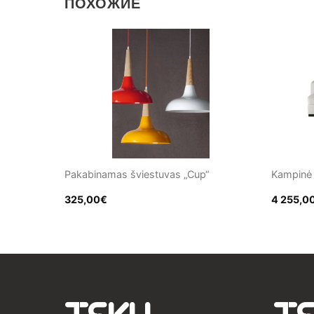
ПОХОЖИЕ
Pakabinamas šviestuvas „Cup“
Kampinė
325,00
€
4 255,0