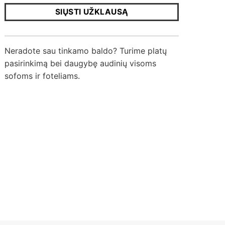
SIŲSTI UŽKLAUSĄ
Neradote sau tinkamo baldo? Turime platų
pasirinkimą bei daugybę audinių visoms
sofoms ir foteliams.