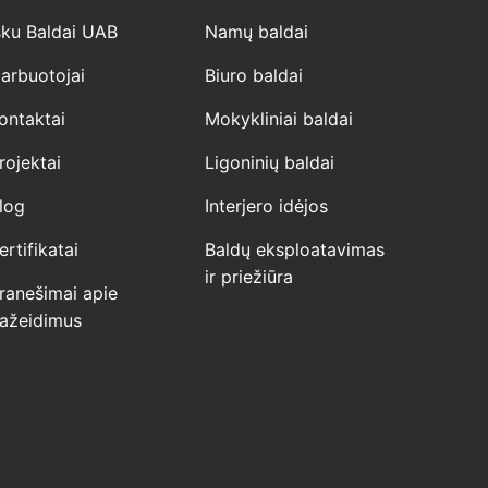
sku Baldai UAB
Namų baldai
arbuotojai
Biuro baldai
ontaktai
Mokykliniai baldai
rojektai
Ligoninių baldai
log
Interjero idėjos
ertifikatai
Baldų eksploatavimas
ir priežiūra
ranešimai apie
ažeidimus