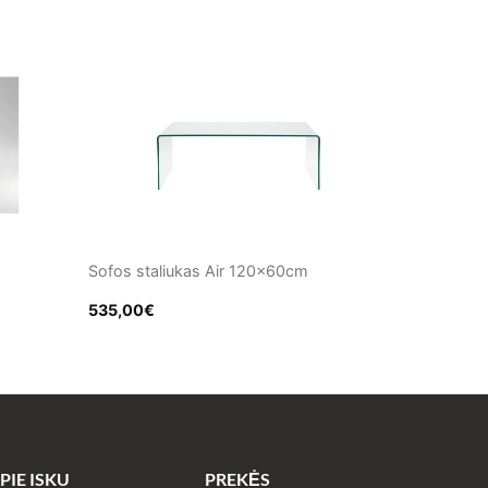
Sofos staliukas Air 120x60cm
535,00
€
PIE ISKU
PREKĖS