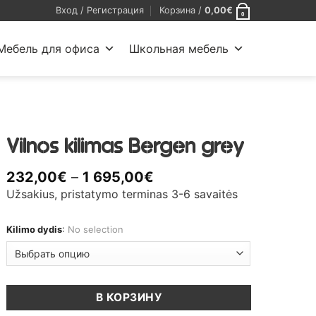
Вход / Регистрация
Корзина /
0,00
€
0
Мебель для офиса
Школьная мебель
Vilnos kilimas Bergen grey
Диапазон
232,00
€
–
1 695,00
€
цен:
Užsakius, pristatymo terminas 3-6 savaitės
232,00€
–
Kilimo dydis
:
No selection
1
695,00€
В КОРЗИНУ