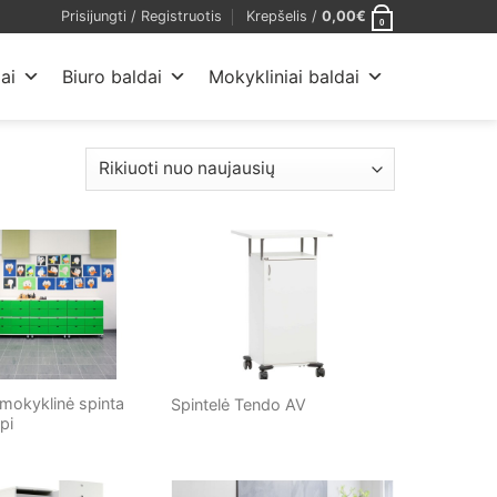
Prisijungti / Registruotis
Krepšelis /
0,00
€
0
ai
Biuro baldai
Mokykliniai baldai
mokyklinė spinta
Spintelė Tendo AV
pi