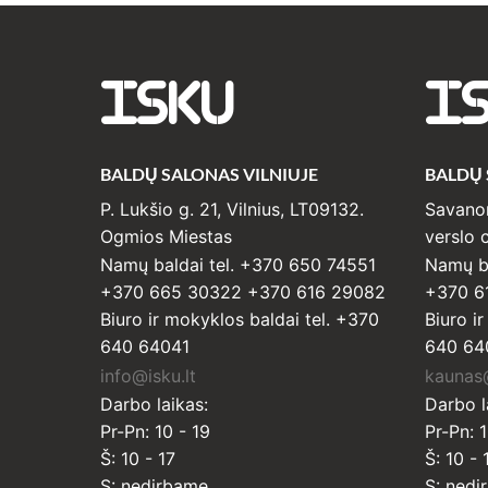
ISKU
I
BALDŲ SALONAS VILNIUJE
BALDŲ
P. Lukšio g. 21, Vilnius, LT09132.
Savanor
Ogmios Miestas
verslo c
Namų baldai tel. +370 650 74551
Namų ba
+370 665 30322 +370 616 29082
+370 6
Biuro ir mokyklos baldai tel. +370
Biuro i
640 64041
640 64
info@isku.lt
kaunas@
Darbo laikas:
Darbo l
Pr-Pn: 10 - 19
Pr-Pn: 1
Š: 10 - 17
Š: 10 - 
S: nedirbame
S: nedi