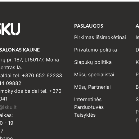
PASLAUGOS
A
SKU
Pirkimas išsimokėtinai
I
 SALONAS KAUNE
Privatumo politika
D
ių pr. 187, LT50177. Mona
Slapukų politika
K
entras Ia.
Mūsų specialistai
P
ldai tel. +370 652 62233
14 09882
Mūsų Partneriai
B
r mokyklos baldai tel. +370
041
Internetinės
S
isku.lt
Parduotuvės
P
Taisyklės
aikas:
p
0 - 19
17
rbame