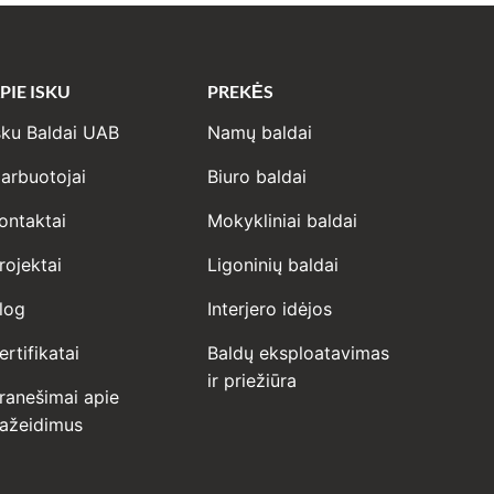
PIE ISKU
PREKĖS
sku Baldai UAB
Namų baldai
arbuotojai
Biuro baldai
ontaktai
Mokykliniai baldai
rojektai
Ligoninių baldai
log
Interjero idėjos
ertifikatai
Baldų eksploatavimas
ir priežiūra
ranešimai apie
ažeidimus