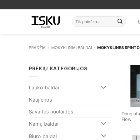
Skip
to
content
Ieškoti:
PRADŽIA
/
MOKYKLINIAI BALDAI
/
MOKYKLINĖS SPINTO
PREKIŲ KATEGORIJOS
Lauko baldai
Naujienos
Savaitės nuolaidos
Daugiafu
Flow
Namų baldai
Biuro baldai