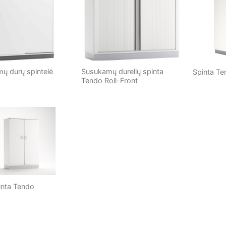
ų durų spintelė
Susukamų durelių spinta
Spinta T
Tendo Roll-Front
inta Tendo