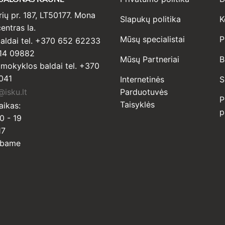
ių pr. 187, LT50177. Mona
Slapukų politika
K
entras Ia.
Mūsų specialistai
P
ldai tel. +370 652 62233
14 09882
Mūsų Partneriai
B
r mokyklos baldai tel. +370
041
Internetinės
S
isku.lt
Parduotuvės
P
Taisyklės
aikas:
p
0 - 19
17
rbame