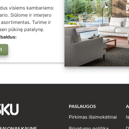
ldus visiems kambariams:
io. Siūlome ir interjero
 asortimentas. Turime ir
tsen pūkinę patalynę.
 baldus:
I
PASLAUGOS
A
SKU
Pirkimas išsimokėtinai
I
 SALONAS KAUNE
Privatumo politika
D