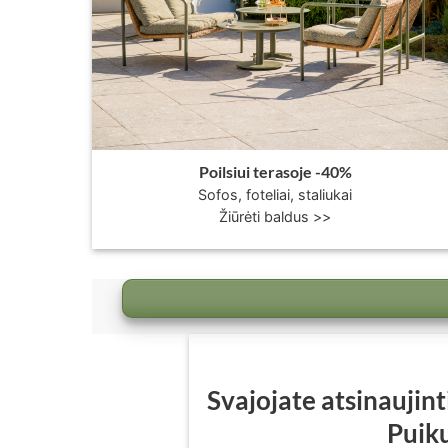
Poilsiui terasoje -40%
Sofos, foteliai, staliukai
Žiūrėti baldus >>
Svajojate atsinaujin
Puik