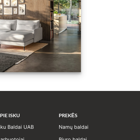
PIE ISKU
PREKĖS
sku Baldai UAB
Namų baldai
arbuotojai
Biuro baldai