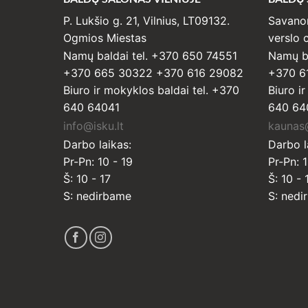
P. Lukšio g. 21, Vilnius, LT09132.
Savanor
Ogmios Miestas
verslo c
Namų baldai tel. +370 650 74551
Namų ba
+370 665 30322 +370 616 29082
+370 6
Biuro ir mokyklos baldai tel. +370
Biuro i
640 64041
640 64
info@isku.lt
kaunas@
Darbo laikas:
Darbo l
Pr-Pn: 10 - 19
Pr-Pn: 1
Š: 10 - 17
Š: 10 - 
S: nedirbame
S: nedi