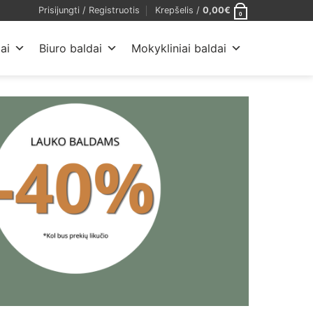
Prisijungti / Registruotis
Krepšelis /
0,00
€
0
ai
Biuro baldai
Mokykliniai baldai