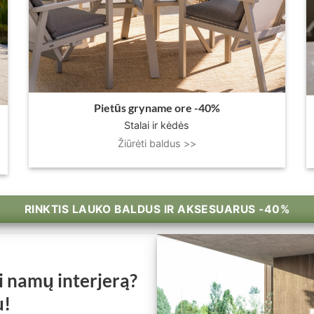
Pietūs gryname ore -40%
Stalai ir kėdės
Žiūrėti baldus >>
RINKTIS LAUKO BALDUS IR AKSESUARUS -40%
ti namų interjerą?
u!