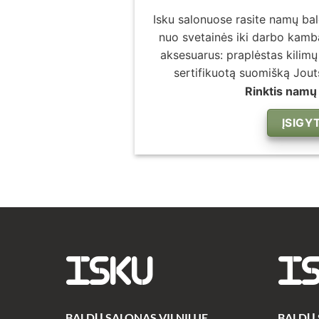
Isku salonuose rasite namų ba
nuo svetainės iki darbo kambar
aksesuarus: praplėstas kilimų
sertifikuotą suomišką Jou
Rinktis namų
ĮSIGYT
ISKU
I
BALDŲ SALONAS VILNIUJE
BALDŲ