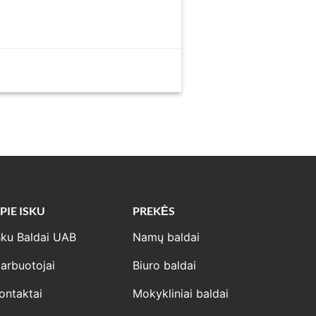
PIE ISKU
PREKĖS
sku Baldai UAB
Namų baldai
arbuotojai
Biuro baldai
ontaktai
Mokykliniai baldai