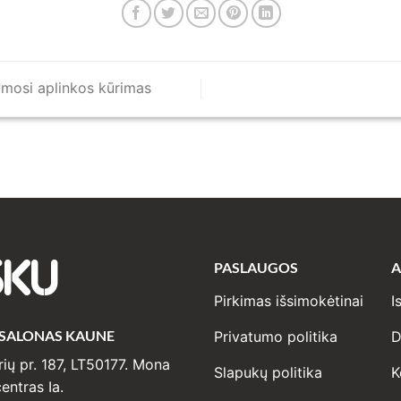
mosi aplinkos kūrimas
PASLAUGOS
A
SKU
Pirkimas išsimokėtinai
I
 SALONAS KAUNE
Privatumo politika
D
ių pr. 187, LT50177. Mona
Slapukų politika
K
entras Ia.