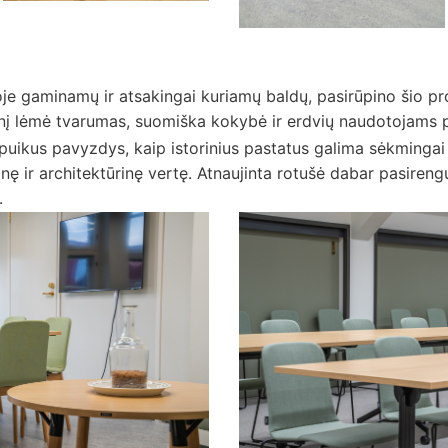
je gaminamų ir atsakingai kuriamų baldų, pasirūpino šio pro
į lėmė tvarumas, suomiška kokybė ir erdvių naudotojams pr
puikus pavyzdys, kaip istorinius pastatus galima sėkmingai p
inę ir architektūrinę vertę. Atnaujinta rotušė dabar pasiren
.