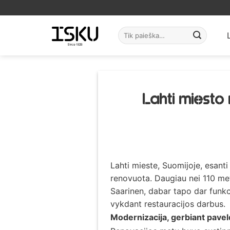
Skip
to
content
Ieškoti:
Lahti miesto 
Lahti mieste, Suomijoje, esanti
renovuota. Daugiau nei 110 met
Saarinen, dabar tapo dar funkci
vykdant restauracijos darbus.
Modernizacija, gerbiant pavel