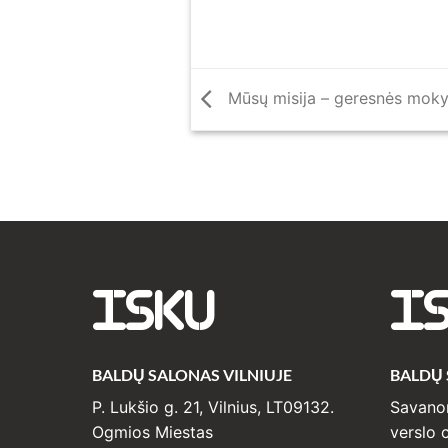
Mūsų misija – geresnės moky
ISKU
I
BALDŲ SALONAS VILNIUJE
BALDŲ
P. Lukšio g. 21, Vilnius, LT09132.
Savanor
Ogmios Miestas
verslo c