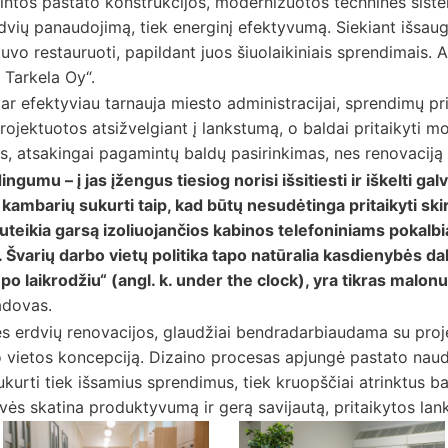
intos pastato konstrukcijos, modernizuotos techninės siste
rdvių panaudojimą, tiek energinį efektyvumą. Siekiant išsaug
buvo restauruoti, papildant juos šiuolaikiniais sprendimais. 
Tarkela Oy“.
dar efektyviau tarnauja miesto administracijai, sprendimų 
jektuotos atsižvelgiant į lankstumą, o baldai pritaikyti mo
, atsakingai pagamintų baldų pasirinkimas, nes renovaciją l
gumu – į jas įžengus tiesiog norisi išsitiesti ir iškelti gal
kambarių sukurti taip, kad būtų nesudėtinga pritaikyti sk
teikia garsą izoliuojančios kabinos telefoniniams pokalbia
 Švarių darbo vietų politika tapo natūralia kasdienybės dali
 „po laikrodžiu“ (angl. k. under the clock), yra tikras malon
adovas.
šės erdvių renovacijos, glaudžiai bendradarbiaudama su pro
vietos koncepciją. Dizaino procesas apjungė pastato naudo
ukurti tiek išsamius sprendimus, tiek kruopščiai atrinktus ba
dvės skatina produktyvumą ir gerą savijautą, pritaikytos lan