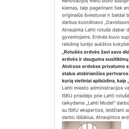
Renovacijos metu buvo sustipr
kiemas, taip pagerinant tiek e
originalūs šviestuvai ir baldai 
darbus koordinavo „Davidsson 
Atnaujinta Lahti rotušė dabar 
gyventojams. Erdvės buvo supro
reikšmę turėjo aukštos kokybės
„Rotušės erdvės žavi savo didin
erdvės ir dauguma susitikimų 
Atvirose erdvėse privatumo su
stalus atskiriančios pertvaros.
kurią vietiniai apibūdina, kaip
Lahti miesto administracijos v
ISKU prisidėjo prie Lahti rotu
taikydama „Lahti Model“ darbo 
su ISKU ekspertize, leidžiant s
darbo iššūkius. Atnaujintos er