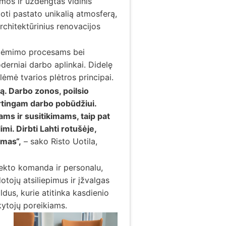
mos ir uždengtas vidinis
oti pastato unikalią atmosferą,
Architektūrinius renovacijos
priėmimo procesams bei
derniai darbo aplinkai. Didelę
ėmė tvarios plėtros principai.
vą. Darbo zonos, poilsio
irtingam darbo pobūdžiui.
ms ir susitikimams, taip pat
mi. Dirbti Lahti rotušėje,
umas“,
– sako Risto Uotila,
jekto komanda ir personalu,
tojų atsiliepimus ir įžvalgas
ldus, kurie atitinka kasdienio
kytojų poreikiams.