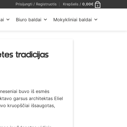
Prisijungti / Registruotis
Krepšelis /
0,00
€
0
ai
Biuro baldai
Mokykliniai baldai
tes tradicijas
– neseniai buvo iš esmės
ktavo garsus architektas Eliel
uvo kruopščiai išsaugotas,