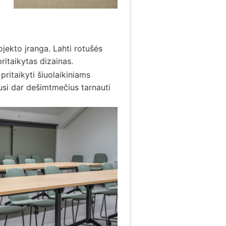
jekto įranga. Lahti rotušės
itaikytas dizainas.
ritaikyti šiuolaikiniams
gusi dar dešimtmečius tarnauti