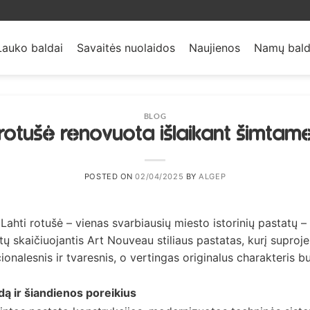
Lauko baldai
Savaitės nuolaidos
Naujienos
Namų bald
BLOG
rotušė renovuota išlaikant šimtame
POSTED ON
02/04/2025
BY
ALGEP
 Lahti rotušė – vienas svarbiausių miesto istorinių pastatų 
ų skaičiuojantis Art Nouveau stiliaus pastatas, kurį suproje
onalesnis ir tvaresnis, o vertingas originalus charakteris b
dą ir šiandienos poreikius