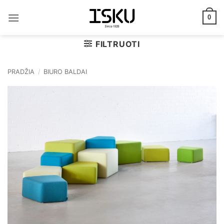
Skip
to
0
content
FILTRUOTI
PRADŽIA
/
BIURO BALDAI