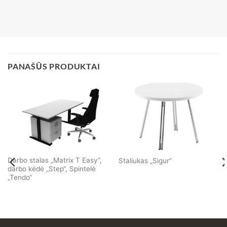
PANAŠŪS PRODUKTAI
Darbo stalas „Matrix T Easy“,
Staliukas „Sigur“
darbo kėdė „Step“, Spintelė
„Tendo“