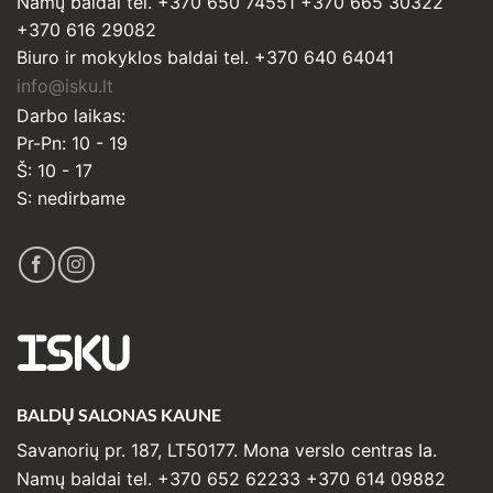
Namų baldai tel. +370 650 74551 +370 665 30322
+370 616 29082
Biuro ir mokyklos baldai tel. +370 640 64041
info@isku.lt
Darbo laikas:
Pr-Pn: 10 - 19
Š: 10 - 17
S: nedirbame
ISKU
BALDŲ SALONAS KAUNE
Savanorių pr. 187, LT50177. Mona verslo centras Ia.
Namų baldai tel. +370 652 62233 +370 614 09882