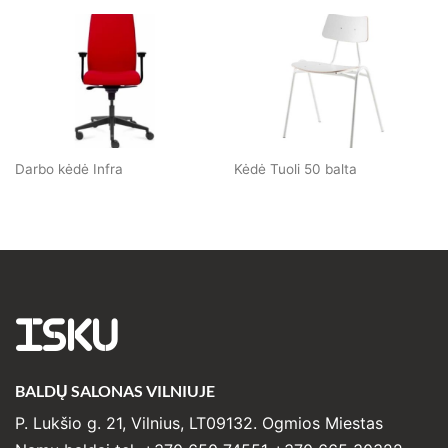
Darbo kėdė Infra
Kėdė Tuoli 50 balta
ISKU
BALDŲ SALONAS VILNIUJE
P. Lukšio g. 21, Vilnius, LT09132. Ogmios Miestas