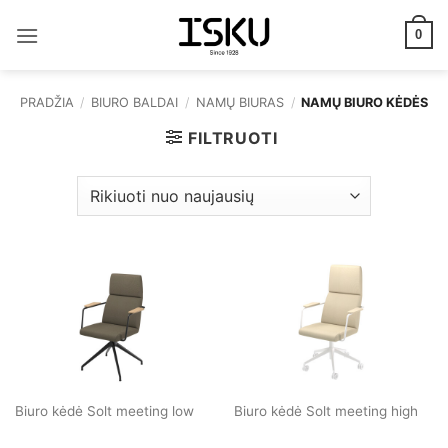
Skip
to
0
content
PRADŽIA
/
BIURO BALDAI
/
NAMŲ BIURAS
/
NAMŲ BIURO KĖDĖS
FILTRUOTI
Biuro kėdė Solt meeting low
Biuro kėdė Solt meeting high