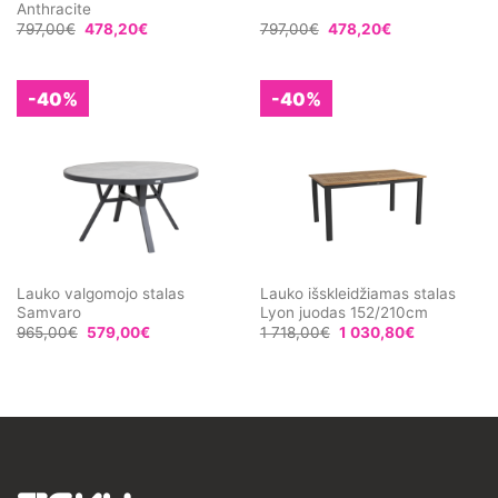
Anthracite
797,00
€
478,20
€
797,00
€
478,20
€
-40%
-40%
Lauko valgomojo stalas
Lauko išskleidžiamas stalas
Samvaro
Lyon juodas 152/210cm
965,00
€
579,00
€
1 718,00
€
1 030,80
€