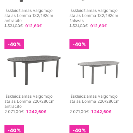
Išskleidžiamas valgomojo
Išskleidžiamas valgomojo
stalas Lomma 132/192cm
stalas Lomma 132/192cm
antracito
žalsvas
1 521,00
€
912,60
€
1 521,00
€
912,60
€
-40%
-40%
Išskleidžiamas valgomojo
Išskleidžiamas valgomojo
stalas Lomma 220/280cm
stalas Lomma 220/280cm
antracito
2 071,00
€
1 242,60
€
2 071,00
€
1 242,60
€
-40%
-40%