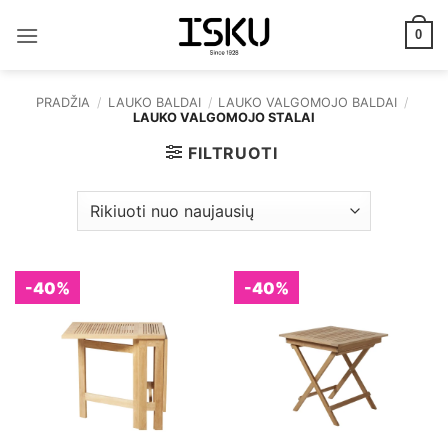
Skip
to
0
content
PRADŽIA
/
LAUKO BALDAI
/
LAUKO VALGOMOJO BALDAI
/
LAUKO VALGOMOJO STALAI
FILTRUOTI
-40%
-40%