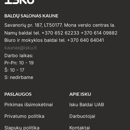
ISKU
BALDŲ SALONAS KAUNE
Savanorių pr. 187, LT50177. Mona verslo centras Ia.
Namų baldai tel. +370 652 62233 +370 614 09882
Biuro ir mokyklos baldai tel. +370 640 64041
kaunas@isku.lt
Darbo laikas:
Pr-Pn: 10 - 19
Š: 10 - 17
S: nedirbame
PASLAUGOS
APIE ISKU
Pirkimas išsimokėtinai
Isku Baldai UAB
Privatumo politika
Darbuotojai
Slapukų politika
Kontaktai