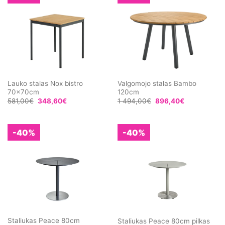
Lauko stalas Nox bistro
Valgomojo stalas Bambo
70x70cm
120cm
581,00
€
348,60
€
1 494,00
€
896,40
€
-40%
-40%
Staliukas Peace 80cm
Staliukas Peace 80cm pilkas