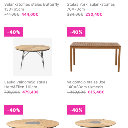
Sulankstomas stalas Butterfly
Stalas York, sulankstomas
130x65cm
70x70cm
741,00
€
444,60
€
384,00
€
230,40
€
-40%
-40%
Lauko valgomojo stalas
Valgomojo stalas Joe
Hard&Ellen 110cm
140x80cm tikmedis
799,00
€
479,40
€
1 359,00
€
815,40
€
-40%
-40%