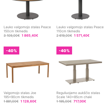
Lauko valgomojo stalas Peace
Lauko valgomojo stalas Peace
150cm tikmedis
110cm tikmedis
3 109,00
€
1 865,40
€
2 619,00
€
1 571,40
€
-40%
-40%
Valgomojo stalas Joe
Reguliuojamo aukščio stalas
195x90cm tikmedis
Scale 140x85cm chaki
1 881,00
€
1 128,60
€
1 195,00
€
717,00
€