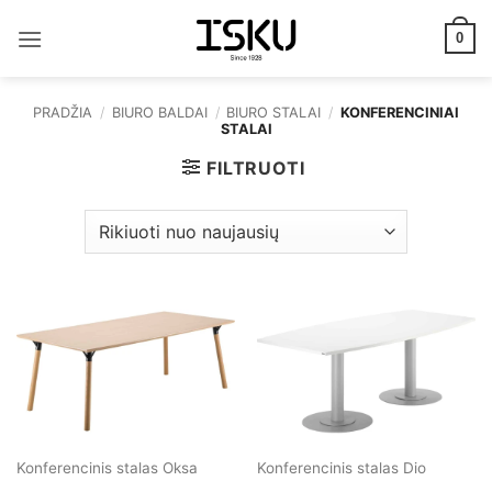
Skip
to
0
content
PRADŽIA
/
BIURO BALDAI
/
BIURO STALAI
/
KONFERENCINIAI
STALAI
FILTRUOTI
Konferencinis stalas Oksa
Konferencinis stalas Dio