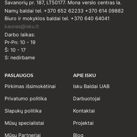
Savanorių pr. 187, LT50177. Mona verslo centras Ia.
Namų baldai tel. +370 652 62233 +370 614 09882
Biuro ir mokyklos baldai tel. +370 640 64041
kaunas@isku.lt
Darbo laikas:
Pr-Pn: 10 - 19
Š: 10 - 17
S: nedirbame
PASLAUGOS
APIE ISKU
Pirkimas išsimokėtinai
Isku Baldai UAB
Privatumo politika
Darbuotojai
Slapukų politika
Kontaktai
Mūsų specialistai
Projektai
Mūsų Partneriai
Blog