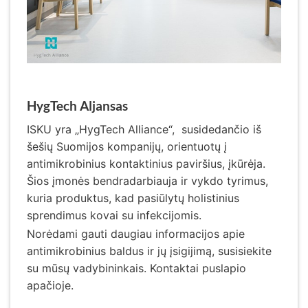
HygTech Aljansas
ISKU yra „HygTech Alliance“, susidedančio iš
šešių Suomijos kompanijų, orientuotų į
antimikrobinius kontaktinius paviršius, įkūrėja.
Šios įmonės bendradarbiauja ir vykdo tyrimus,
kuria produktus, kad pasiūlytų holistinius
sprendimus kovai su infekcijomis.
Norėdami gauti daugiau informacijos apie
antimikrobinius baldus ir jų įsigijimą, susisiekite
su mūsų vadybininkais. Kontaktai puslapio
apačioje.