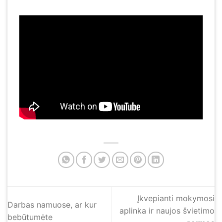
Įkvepianti mokymosi
Darbas namuose, ar kur
aplinka ir naujos švietimo
bebūtumėte