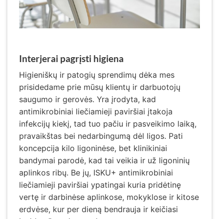
Interjerai pagrįsti higiena
Higieniškų ir patogių sprendimų dėka mes
prisidedame prie mūsų klientų ir darbuotojų
saugumo ir gerovės. Yra įrodyta, kad
antimikrobiniai liečiamieji paviršiai įtakoja
infekcijų kiekį, tad tuo pačiu ir pasveikimo laiką,
pravaikštas bei nedarbingumą dėl ligos. Pati
koncepcija kilo ligoninėse, bet klinikiniai
bandymai parodė, kad tai veikia ir už ligoninių
aplinkos ribų. Be jų, ISKU+ antimikrobiniai
liečiamieji paviršiai ypatingai kuria pridėtinę
vertę ir darbinėse aplinkose, mokyklose ir kitose
erdvėse, kur per dieną bendrauja ir keičiasi