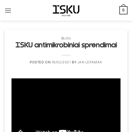
Skip
to
0
content
BLOG
ISKU antimikrobiniai sprendimai
POSTED ON
19/02/2021
BY
JAN LEPAMAA