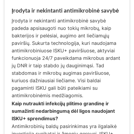
Įrodyta ir nekintanti antimikrobinė savybė
Įrodyta ir nekintanti antimikrobinė savybė
padeda apsisaugoti nuo tokių mikrobų, kaip
bakterijos ir pelėsiai, augimo ant liečiamųjų
paviršių. Sukurta technologija, kuri naudojama
antimikrobiniuose ISKU+ paviršiuose, aktyviai
funkcionuoja 24/7 paveikdama mikrobus ardant
jų DNR ir taip stabdo jų dauginimąsi. Tad
stabdomas ir mikrobų augimas paviršiuose,
kuriuos dažniausiai liečiame. Visi baldai
pagaminti ISKU gali būti pateikiami su
antimikrobinėmis medžiagomis.
Kaip nutraukti infekcijų plitimo grandinę ir
sumažinti nedarbingumą dėl ligos naudojant
ISKU+ sprendimus?
Antimikrobinių baldų pasirinkimas yra ilgalaikė
investicija sveikatai ir žmonių gerovei. ISKU+