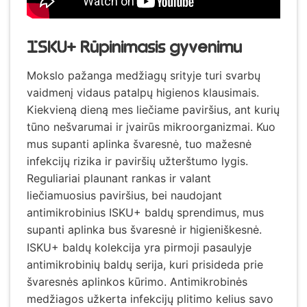
ISKU+ Rūpinimasis gyvenimu
Mokslo pažanga medžiagų srityje turi svarbų
vaidmenį vidaus patalpų higienos klausimais.
Kiekvieną dieną mes liečiame paviršius, ant kurių
tūno nešvarumai ir įvairūs mikroorganizmai. Kuo
mus supanti aplinka švaresnė, tuo mažesnė
infekcijų rizika ir paviršių užterštumo lygis.
Reguliariai plaunant rankas ir valant
liečiamuosius paviršius, bei naudojant
antimikrobinius ISKU+ baldų sprendimus, mus
supanti aplinka bus švaresnė ir higieniškesnė.
ISKU+ baldų kolekcija yra pirmoji pasaulyje
antimikrobinių baldų serija, kuri prisideda prie
švaresnės aplinkos kūrimo. Antimikrobinės
medžiagos užkerta infekcijų plitimo kelius savo