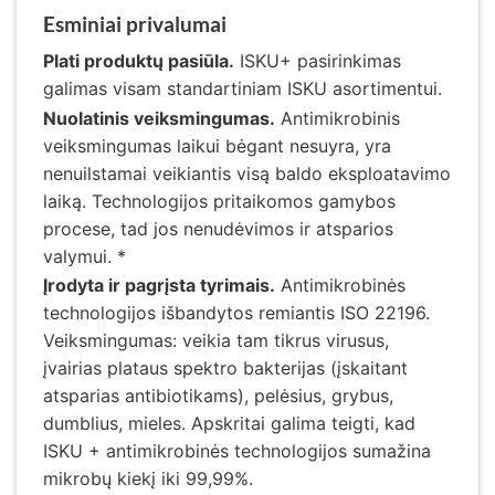
Esminiai privalumai
Plati produktų pasiūla.
ISKU+ pasirinkimas
galimas visam standartiniam ISKU asortimentui.
Nuolatinis veiksmingumas.
Antimikrobinis
veiksmingumas laikui bėgant nesuyra, yra
nenuilstamai veikiantis visą baldo eksploatavimo
laiką. Technologijos pritaikomos gamybos
procese, tad jos nenudėvimos ir atsparios
valymui. *
Įrodyta ir pagrįsta tyrimais.
Antimikrobinės
technologijos išbandytos remiantis ISO 22196.
Veiksmingumas: veikia tam tikrus virusus,
įvairias plataus spektro bakterijas (įskaitant
atsparias antibiotikams), pelėsius, grybus,
dumblius, mieles. Apskritai galima teigti, kad
ISKU + antimikrobinės technologijos sumažina
mikrobų kiekį iki 99,99%.