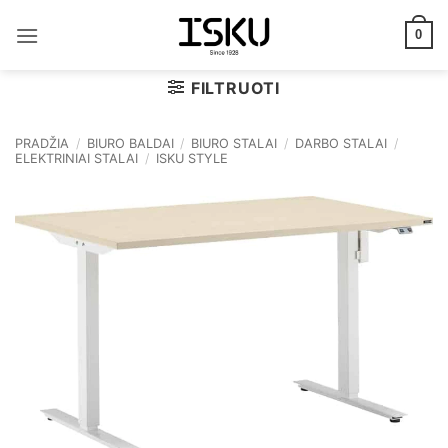
Skip
to
0
content
FILTRUOTI
PRADŽIA
/
BIURO BALDAI
/
BIURO STALAI
/
DARBO STALAI
/
ELEKTRINIAI STALAI
/
ISKU STYLE