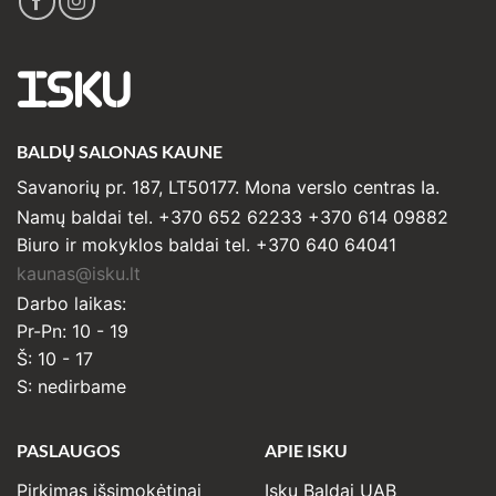
ISKU
BALDŲ SALONAS KAUNE
Savanorių pr. 187, LT50177. Mona verslo centras Ia.
Namų baldai tel. +370 652 62233 +370 614 09882
Biuro ir mokyklos baldai tel. +370 640 64041
kaunas@isku.lt
Darbo laikas:
Pr-Pn: 10 - 19
Š: 10 - 17
S: nedirbame
PASLAUGOS
APIE ISKU
Pirkimas išsimokėtinai
Isku Baldai UAB