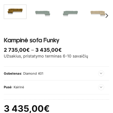
Kampinė sofa Funky
Price
2 735,00
€
–
3 435,00
€
range:
Užsakius, pristatymo terminas 6-10 savaičių
2
735,00€
through
Gobelenas
:
Diamond 401
3
435,00€
Pusė
:
Kairinė
Dešininė
Kairinė
3 435,00
€