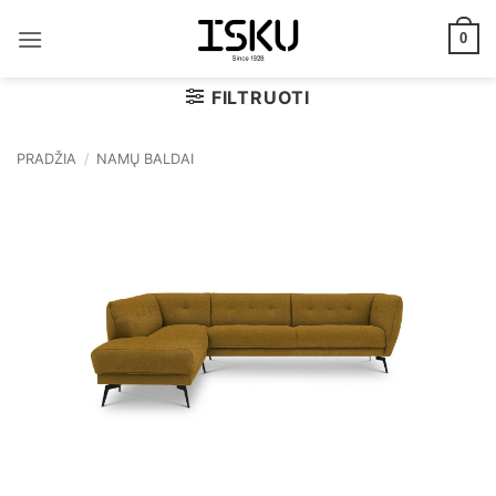
Skip
to
0
content
FILTRUOTI
PRADŽIA
/
NAMŲ BALDAI