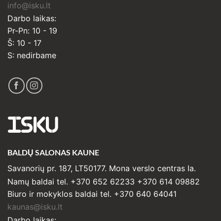
info@isku.lt
Darbo laikas:
Pr-Pn: 10 - 19
Š: 10 - 17
S: nedirbame
ISKU
BALDŲ SALONAS KAUNE
Savanorių pr. 187, LT50177. Mona verslo centras Ia.
Namų baldai tel. +370 652 62233 +370 614 09882
Biuro ir mokyklos baldai tel. +370 640 64041
kaunas@isku.lt
Darbo laikas: