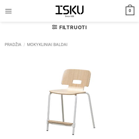
Skip
to
0
content
FILTRUOTI
PRADŽIA
/
MOKYKLINIAI BALDAI