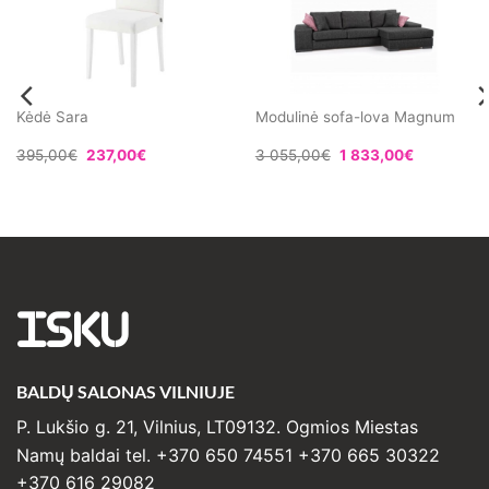
Kėdė Sara
Modulinė sofa-lova Magnum
395,00
€
237,00
€
3 055,00
€
1 833,00
€
ISKU
BALDŲ SALONAS VILNIUJE
P. Lukšio g. 21, Vilnius, LT09132. Ogmios Miestas
Namų baldai tel. +370 650 74551 +370 665 30322
+370 616 29082