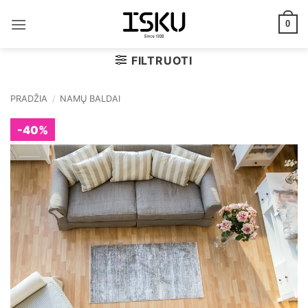
Skip
to
0
content
FILTRUOTI
PRADŽIA
/
NAMŲ BALDAI
-40%