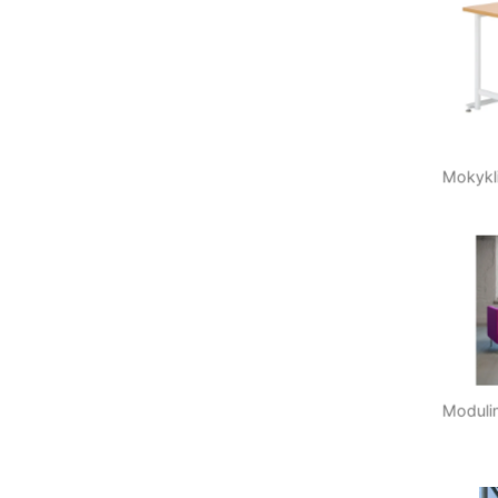
Mokyklini
Modulinė