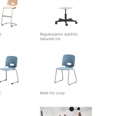
Reguliuojamo aukščio
D
taburetė Iris
C
Kėdė Iris Loop