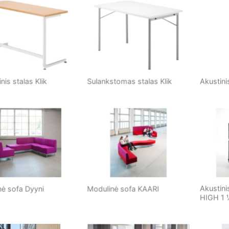
s stalas Klik
Sulankstomas stalas Klik
Akustinis
Akustinis
 sofa Dyyni
Modulinė sofa KAARI
HIGH 1 ½