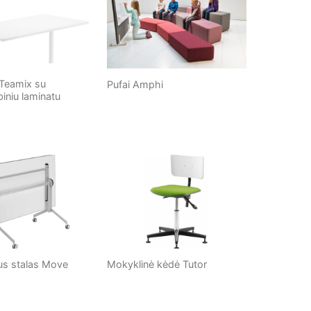
s Teamix su
Pufai Amphi
biniu laminatu
us stalas Move
Mokyklinė kėdė Tutor