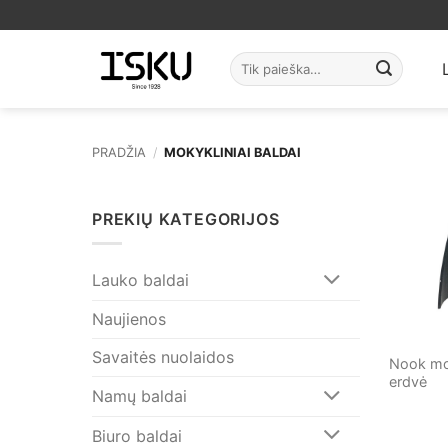
Skip
to
content
Ieškoti:
PRADŽIA
/
MOKYKLINIAI BALDAI
PREKIŲ KATEGORIJOS
Lauko baldai
Naujienos
Savaitės nuolaidos
Nook mo
erdvė
Namų baldai
Biuro baldai