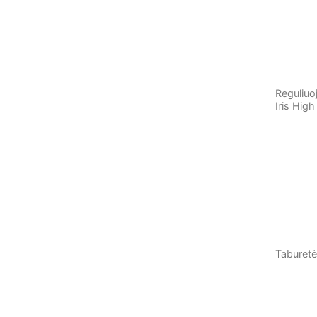
Reguliuo
Iris High
Taburetė