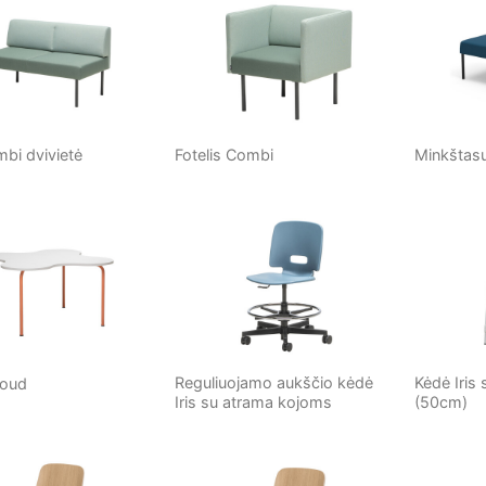
bi dvivietė
Fotelis Combi
Minkštasu
Reguliuojamo aukščio kėdė
Kėdė Iris
loud
Iris su atrama kojoms
(50cm)