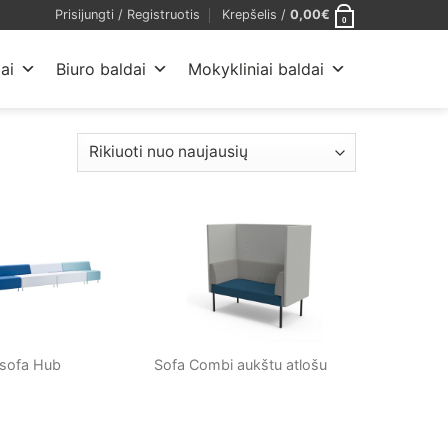
Prisijungti / Registruotis
Krepšelis /
0,00
€
0
ai
Biuro baldai
Mokykliniai baldai
 sofa Hub
Sofa Combi aukštu atlošu