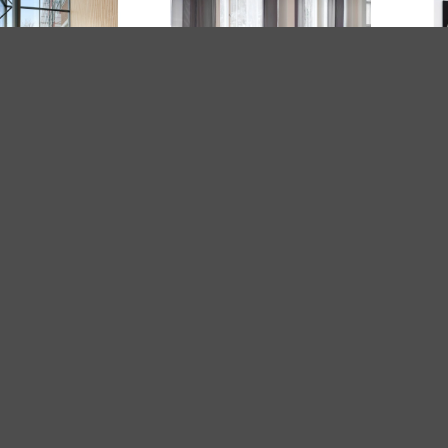
ė sofa INKOO PRO
Modulinė sofa „Syke”
Magnetini
½
ė kėdė Pisa
Universalus stalas Pisa
Valgyklos