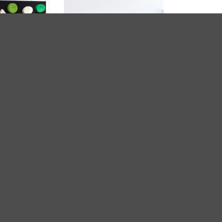
ai pufai Mukula
Pufai Kivikko
Dvivietis mokyklinis stalas
 stalas Moni
Pisa