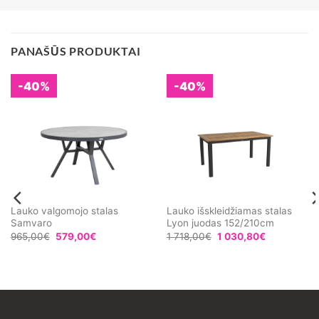
PANAŠŪS PRODUKTAI
-40%
-40%
Lauko valgomojo stalas
Lauko išskleidžiamas stalas
Samvaro
Lyon juodas 152/210cm
965,00
€
579,00
€
1 718,00
€
1 030,80
€