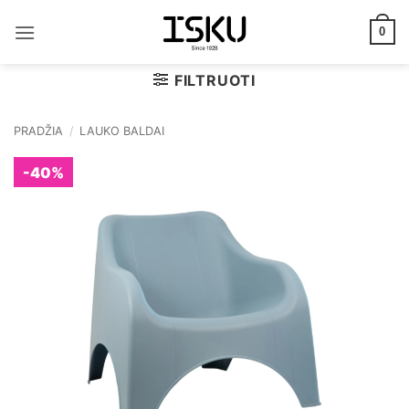
Skip
to
0
content
FILTRUOTI
PRADŽIA
/
LAUKO BALDAI
-40%