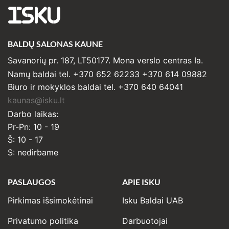
ISKU
BALDŲ SALONAS KAUNE
Savanorių pr. 187, LT50177. Mona verslo centras Ia.
Namų baldai tel. +370 652 62233 +370 614 09882
Biuro ir mokyklos baldai tel. +370 640 64041
kaunas@isku.lt
Darbo laikas:
Pr-Pn: 10 - 19
Š: 10 - 17
S: nedirbame
PASLAUGOS
APIE ISKU
Pirkimas išsimokėtinai
Isku Baldai UAB
Privatumo politika
Darbuotojai