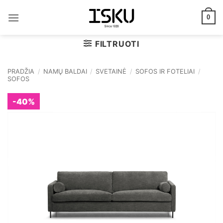
Skip
to
0
content
FILTRUOTI
PRADŽIA
/
NAMŲ BALDAI
/
SVETAINĖ
/
SOFOS IR FOTELIAI
/
SOFOS
-40%