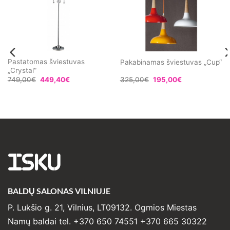
Pastatomas šviestuvas
Pakabinamas šviestuvas „Cup“
„Crystal“
749,00
€
449,40
€
325,00
€
195,00
€
ISKU
BALDŲ SALONAS VILNIUJE
P. Lukšio g. 21, Vilnius, LT09132. Ogmios Miestas
Namų baldai tel. +370 650 74551 +370 665 30322