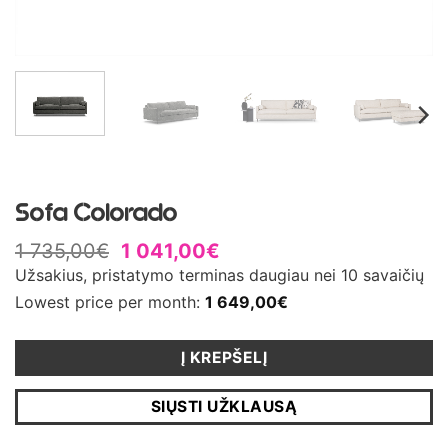
Sofa Colorado
1 735,00
€
1 041,00
€
Užsakius, pristatymo terminas daugiau nei 10 savaičių
Lowest price per month:
1 649,00
€
Į KREPŠELĮ
SIŲSTI UŽKLAUSĄ