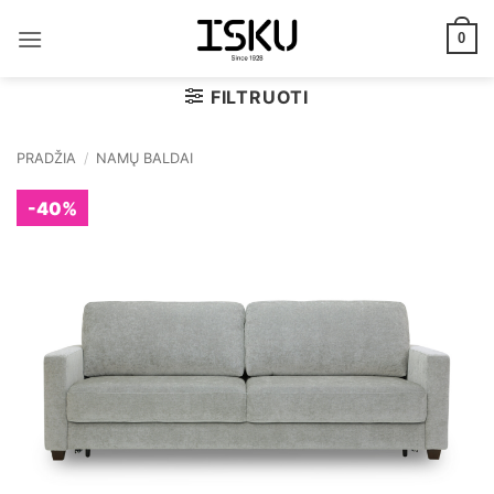
Skip
to
0
content
FILTRUOTI
PRADŽIA
/
NAMŲ BALDAI
-40%