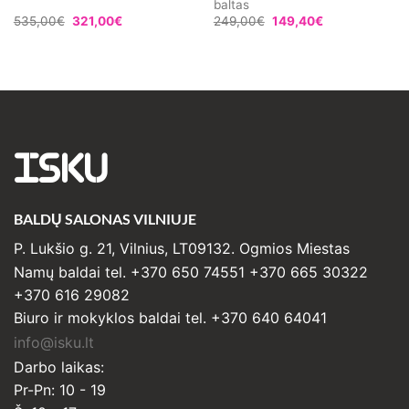
baltas
535,00
€
321,00
€
249,00
€
149,40
€
ISKU
BALDŲ SALONAS VILNIUJE
P. Lukšio g. 21, Vilnius, LT09132. Ogmios Miestas
Namų baldai tel. +370 650 74551 +370 665 30322
+370 616 29082
Biuro ir mokyklos baldai tel. +370 640 64041
info@isku.lt
Darbo laikas:
Pr-Pn: 10 - 19