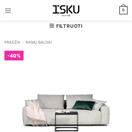
Skip
to
0
content
FILTRUOTI
PRADŽIA
/
NAMŲ BALDAI
-40%