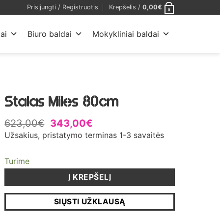
Prisijungti / Registruotis
Krepšelis /
0,00
€
0
ai
Biuro baldai
Mokykliniai baldai
Stalas Miles 80cm
Original
Current
623,00
€
343,00
€
price
price
Užsakius, pristatymo terminas 1-3 savaitės
was:
is:
623,00€.
343,00€.
Turime
Į KREPŠELĮ
SIŲSTI UŽKLAUSĄ