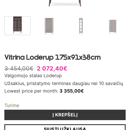
Vitrina Loderup 175x91x38cm
3 454,00
€
2 072,40
€
Valgomojo stalas Loderup
Užsakius, pristatymo terminas daugiau nei 10 savaičių
Lowest price per month:
3 355,00
€
Turime
Į KREPŠELĮ
SIŲSTI UŽKLAUSĄ