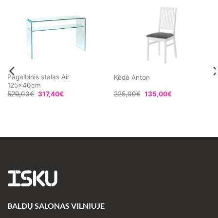
Pagalbinis stalas Air
Kėdė Anton
125x40cm
529,00
€
317,40
€
225,00
€
135,00
€
ISKU
BALDŲ SALONAS VILNIUJE