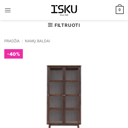
Skip
to
0
content
FILTRUOTI
PRADŽIA
/
NAMŲ BALDAI
-40%