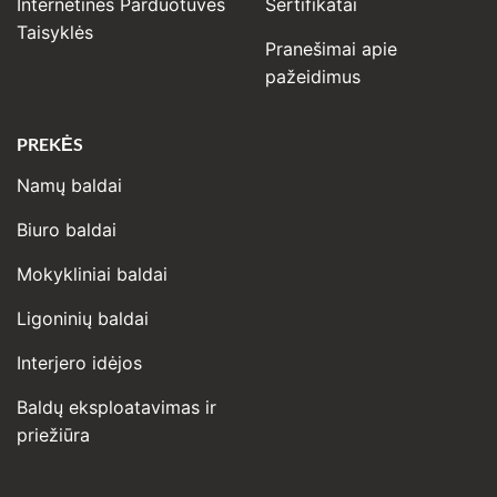
Internetinės Parduotuvės
Sertifikatai
Taisyklės
Pranešimai apie
pažeidimus
PREKĖS
Namų baldai
Biuro baldai
Mokykliniai baldai
Ligoninių baldai
Interjero idėjos
Baldų eksploatavimas ir
priežiūra