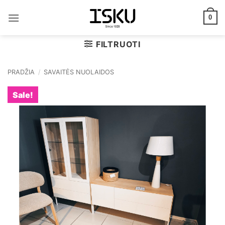
Skip
to
0
content
FILTRUOTI
PRADŽIA
/
SAVAITĖS NUOLAIDOS
Sale!