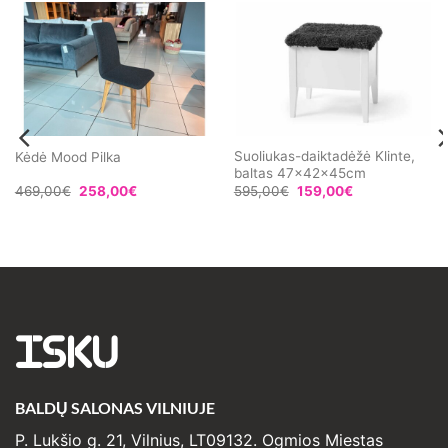
Suoliukas-daiktadėžė Klinte,
Kėdė Mood Pilka
baltas 47x42x45cm
Original
Current
Original
Current
469,00
€
258,00
€
595,00
€
159,00
€
price
price
price
price
was:
is:
was:
is:
469,00€.
258,00€.
595,00€.
159,00€.
ISKU
BALDŲ SALONAS VILNIUJE
P. Lukšio g. 21, Vilnius, LT09132. Ogmios Miestas