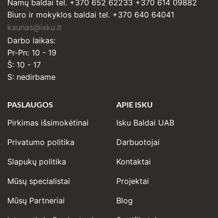
Namų baldai tel. +370 652 62233 +370 614 09882
Biuro ir mokyklos baldai tel. +370 640 64041
kaunas@isku.lt
Darbo laikas:
Pr-Pn: 10 - 19
Š: 10 - 17
S: nedirbame
PASLAUGOS
APIE ISKU
Pirkimas išsimokėtinai
Isku Baldai UAB
Privatumo politika
Darbuotojai
Slapukų politika
Kontaktai
Mūsų specialistai
Projektai
Mūsų Partneriai
Blog