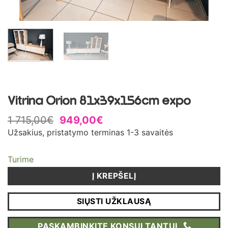
Vitrina Orion 81x39x156cm expo
Original
Current
1 715,00
€
949,00
€
price
price
Užsakius, pristatymo terminas 1-3 savaitės
was:
is:
1
949,00€.
715,00€.
Turime
Į KREPŠELĮ
SIŲSTI UŽKLAUSĄ
PASKAMBINKITE KONSULTANTUI