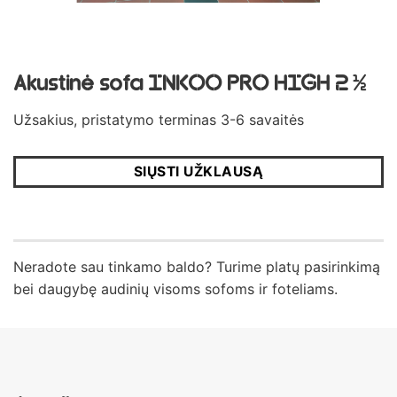
Akustinė sofa INKOO PRO HIGH 2 ½
Užsakius, pristatymo terminas 3-6 savaitės
SIŲSTI UŽKLAUSĄ
Neradote sau tinkamo baldo? Turime platų pasirinkimą
bei daugybę audinių visoms sofoms ir foteliams.