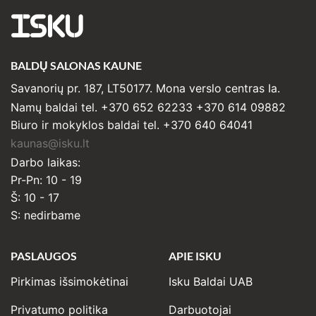
ISKU
BALDŲ SALONAS KAUNE
Savanorių pr. 187, LT50177. Mona verslo centras Ia.
Namų baldai tel. +370 652 62233 +370 614 09882
Biuro ir mokyklos baldai tel. +370 640 64041
kaunas@isku.lt
Darbo laikas:
Pr-Pn: 10 - 19
Š: 10 - 17
S: nedirbame
PASLAUGOS
APIE ISKU
Pirkimas išsimokėtinai
Isku Baldai UAB
Privatumo politika
Darbuotojai