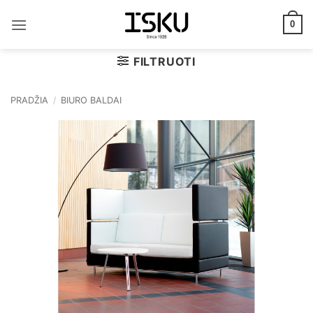
Skip
to
0
content
FILTRUOTI
PRADŽIA
/
BIURO BALDAI