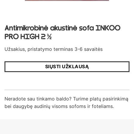
Antimikrobinė akustinė sofa INKOO
PRO HIGH 2 ½
Užsakius, pristatymo terminas 3-6 savaitės
SIŲSTI UŽKLAUSĄ
Neradote sau tinkamo baldo? Turime platų pasirinkimą
bei daugybę audinių visoms sofoms ir foteliams.