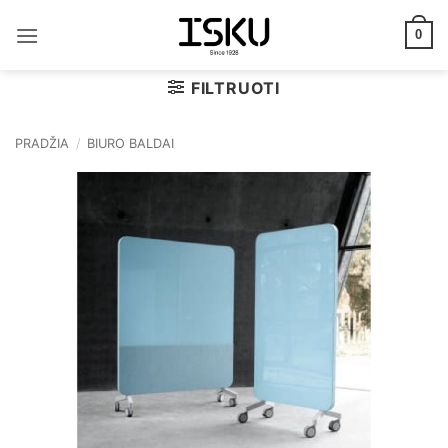
Skip
to
0
content
FILTRUOTI
PRADŽIA
/
BIURO BALDAI