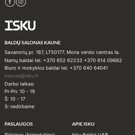
ISKU
BALDŲ SALONAS KAUNE
Savanorių pr. 187, LT50177. Mona verslo centras Ia.
Namų baldai tel. +370 652 62233 +370 614 09882
Biuro ir mokyklos baldai tel. +370 640 64041
kaunas@isku.lt
Darbo laikas:
Pr-Pn: 10 - 19
Š: 10 - 17
S: nedirbame
PASLAUGOS
APIE ISKU
Pirkimas išsimokėtinai
Isku Baldai UAB