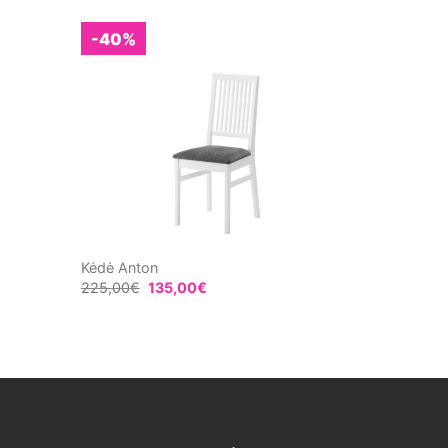
-40%
Kėdė Anton
225,00
€
135,00
€
€
h
€