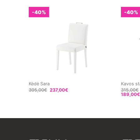
-40%
-40%
cm
Kėdė Sara
Kavos st
395,00
€
237,00
€
315,00
€
189,00
€