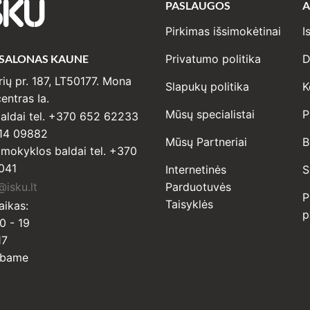
PASLAUGOS
A
SKU
Pirkimas išsimokėtinai
I
 SALONAS KAUNE
Privatumo politika
D
ių pr. 187, LT50177. Mona
Slapukų politika
K
entras Ia.
Mūsų specialistai
P
ldai tel. +370 652 62233
14 09882
Mūsų Partneriai
B
r mokyklos baldai tel. +370
041
Internetinės
S
isku.lt
Parduotuvės
P
Taisyklės
aikas:
p
0 - 19
17
rbame