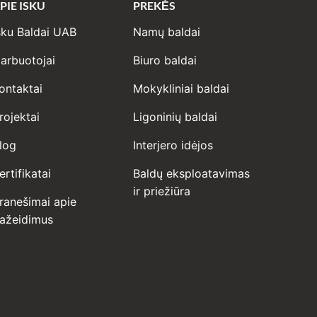
PIE ISKU
PREKĖS
sku Baldai UAB
Namų baldai
arbuotojai
Biuro baldai
ontaktai
Mokykliniai baldai
rojektai
Ligoninių baldai
log
Interjero idėjos
ertifikatai
Baldų eksploatavimas
ir priežiūra
ranešimai apie
ažeidimus