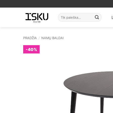
Skip
to
content
Ieškoti:
PRADŽIA
/
NAMŲ BALDAI
-40%