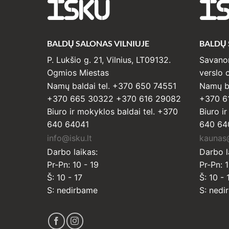
ISKU
I
BALDŲ SALONAS VILNIUJE
BALDŲ
P. Lukšio g. 21, Vilnius, LT09132.
Savanor
Ogmios Miestas
verslo c
Namų baldai tel. +370 650 74551
Namų ba
+370 665 30322 +370 616 29082
+370 6
Biuro ir mokyklos baldai tel. +370
Biuro i
640 64041
640 64
info@isku.lt
kaunas@
Darbo laikas:
Darbo l
Pr-Pn: 10 - 19
Pr-Pn: 1
Š: 10 - 17
Š: 10 - 
S: nedirbame
S: nedi