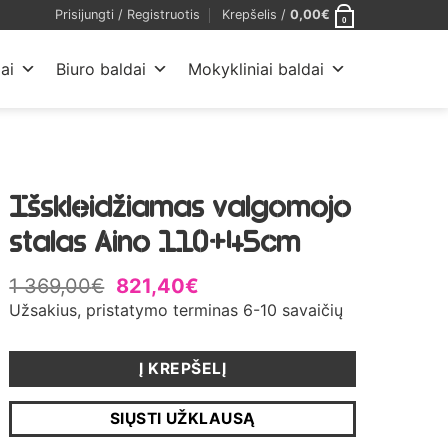
Prisijungti / Registruotis
Krepšelis /
0,00
€
0
ai
Biuro baldai
Mokykliniai baldai
Išskleidžiamas valgomojo
stalas Aino 110+45cm
1 369,00
€
821,40
€
Užsakius, pristatymo terminas 6-10 savaičių
Į KREPŠELĮ
SIŲSTI UŽKLAUSĄ