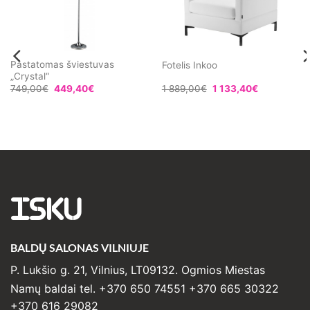
Pastatomas šviestuvas
Fotelis Inkoo
„Crystal“
749,00
€
449,40
€
1 889,00
€
1 133,40
€
ISKU
BALDŲ SALONAS VILNIUJE
P. Lukšio g. 21, Vilnius, LT09132. Ogmios Miestas
Namų baldai tel. +370 650 74551 +370 665 30322
+370 616 29082