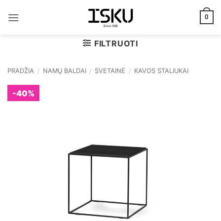
Skip
to
0
content
FILTRUOTI
PRADŽIA
/
NAMŲ BALDAI
/
SVETAINĖ
/
KAVOS STALIUKAI
-40%