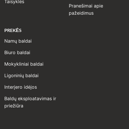
Taisyklės
Pranešimai apie
pažeidimus
PREKĖS
Namų baldai
Biuro baldai
Mokykliniai baldai
Ligoninių baldai
Interjero idėjos
Baldų eksploatavimas ir
priežiūra