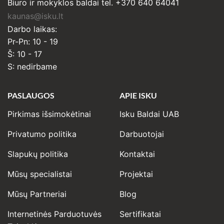
Biuro ir mokyklos baldai tel. +370 640 64041
kaunas@isku.lt
Darbo laikas:
Pr-Pn: 10 - 19
Š: 10 - 17
S: nedirbame
PASLAUGOS
APIE ISKU
Pirkimas išsimokėtinai
Isku Baldai UAB
Privatumo politika
Darbuotojai
Slapukų politika
Kontaktai
Mūsų specialistai
Projektai
Mūsų Partneriai
Blog
Internetinės Parduotuvės
Sertifikatai