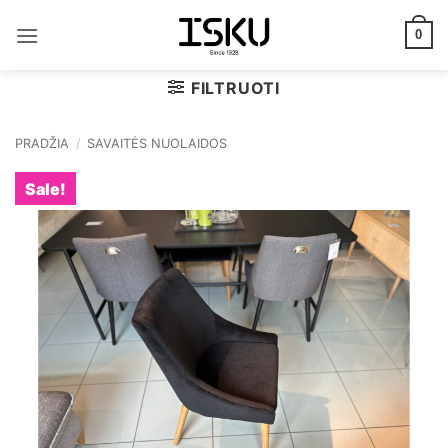
Skip
to
0
content
FILTRUOTI
PRADŽIA
/
SAVAITĖS NUOLAIDOS
Sale!