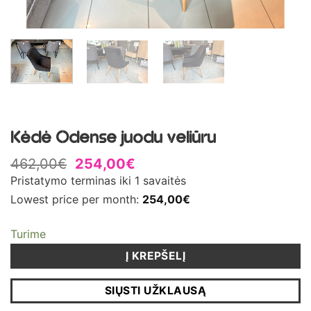
Kėdė Odense juodu veliūru
Original
Current
462,00
€
254,00
€
price
price
Pristatymo terminas iki 1 savaitės
was:
is:
Lowest price per month:
254,00
€
462,00€.
254,00€.
Turime
Į KREPŠELĮ
SIŲSTI UŽKLAUSĄ