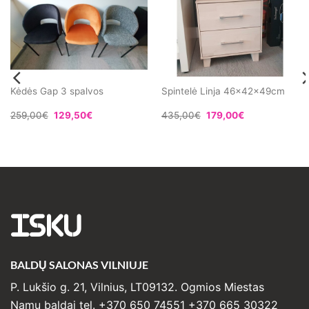
Kėdės Gap 3 spalvos
Spintelė Linja 46x42x49cm
Original
Current
Original
Current
259,00
€
129,50
€
435,00
€
179,00
€
price
price
price
price
was:
is:
was:
is:
259,00€.
129,50€.
435,00€.
179,00€.
ISKU
BALDŲ SALONAS VILNIUJE
P. Lukšio g. 21, Vilnius, LT09132. Ogmios Miestas
Namų baldai tel. +370 650 74551 +370 665 30322