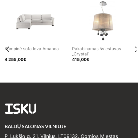
Pakabinamas šviestuvas
Kampinė sofa lova Amanda
„Crystal“
4 255,00
€
415,00
€
ISKU
BALDŲ SALONAS VILNIUJE
P. Lukšio g. 21, Vilnius, LT09132. Ogmios Miestas