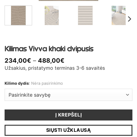
Kilimas Vivva khaki dvipusis
Price
234,00
€
–
488,00
€
range:
Užsakius, pristatymo terminas 3-6 savaitės
234,00€
through
Kilimo dydis
:
Nėra pasirinkimo
488,00€
Į KREPŠELĮ
SIŲSTI UŽKLAUSĄ