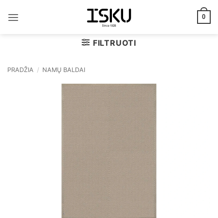
Skip
to
0
content
FILTRUOTI
PRADŽIA
/
NAMŲ BALDAI