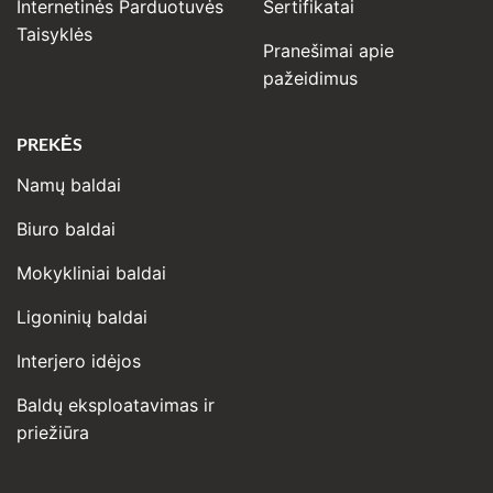
Internetinės Parduotuvės
Sertifikatai
Taisyklės
Pranešimai apie
pažeidimus
PREKĖS
Namų baldai
Biuro baldai
Mokykliniai baldai
Ligoninių baldai
Interjero idėjos
Baldų eksploatavimas ir
priežiūra