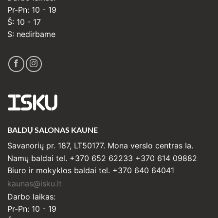
Pr-Pn: 10 - 19
Š: 10 - 17
S: nedirbame
ISKU
BALDŲ SALONAS KAUNE
Savanorių pr. 187, LT50177. Mona verslo centras Ia.
Namų baldai tel. +370 652 62233 +370 614 09882
Biuro ir mokyklos baldai tel. +370 640 64041
kaunas@isku.lt
Darbo laikas:
Pr-Pn: 10 - 19