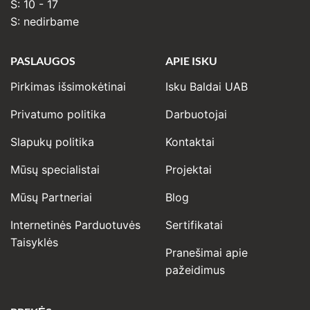
Š: 10 - 17
S: nedirbame
PASLAUGOS
APIE ISKU
Pirkimas išsimokėtinai
Isku Baldai UAB
Privatumo politika
Darbuotojai
Slapukų politika
Kontaktai
Mūsų specialistai
Projektai
Mūsų Partneriai
Blog
Internetinės Parduotuvės
Sertifikatai
Taisyklės
Pranešimai apie
pažeidimus