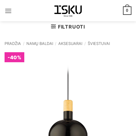
Skip
to
0
content
FILTRUOTI
PRADŽIA
/
NAMŲ BALDAI
/
AKSESUARAI
/
ŠVIESTUVAI
-40%