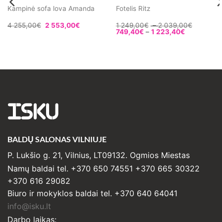
Kampinė sofa lova Amanda
Fotelis Ritz
Price
4 255,00
€
2 553,00
€
1 249,00
€
–
2 039,00
€
Price
range:
749,40
€
–
1 223,40
€
range:
1
749,40€
249,00€
through
through
1
2
223,40€
039,00€
ISKU
BALDŲ SALONAS VILNIUJE
P. Lukšio g. 21, Vilnius, LT09132. Ogmios Miestas
Namų baldai tel. +370 650 74551 +370 665 30322
+370 616 29082
Biuro ir mokyklos baldai tel. +370 640 64041
info@isku.lt
Darbo laikas: