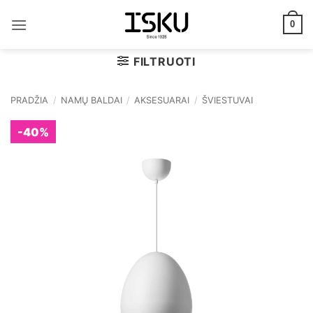
Skip
to
0
content
FILTRUOTI
PRADŽIA
/
NAMŲ BALDAI
/
AKSESUARAI
/
ŠVIESTUVAI
-40%