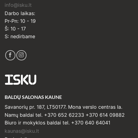
info@isku.lt
Darbo laikas:
Pr-Pn: 10 - 19
Š: 10 - 17
S: nedirbame
ISKU
BALDŲ SALONAS KAUNE
Savanorių pr. 187, LT50177. Mona verslo centras Ia.
Namų baldai tel. +370 652 62233 +370 614 09882
Biuro ir mokyklos baldai tel. +370 640 64041
kaunas@isku.lt