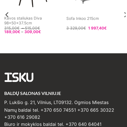
Kavos staliukas Diva
Sofa Inkoo 215cm
98x50x37.5cm
Price
315,00
€
–
515,00
€
3 329,00
€
1 997,40
€
Price
range:
189,00
€
–
309,00
€
range:
315,00€
189,00€
through
through
515,00€
309,00€
ISKU
BALDŲ SALONAS VILNIUJE
P. Lukšio g. 21, Vilnius, LT09132. Ogmios Miestas
Namų baldai tel. +370 650 74551 +370 665 30322
+370 616 29082
Biuro ir mokyklos baldai tel. +370 640 64041