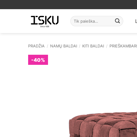
Skip
to
content
Ieškoti:
PRADŽIA
/
NAMŲ BALDAI
/
KITI BALDAI
/
PRIEŠKAMBAR
-40%