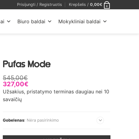
Prisijungti / Registruotis
Krepšelis /
0,00
€
0
ai
Biuro baldai
Mokykliniai baldai
Pufas Mode
545,00
€
327,00
€
Užsakius, pristatymo terminas daugiau nei 10
savaičių
Gobelenas
:
Nėra pasirinkimo