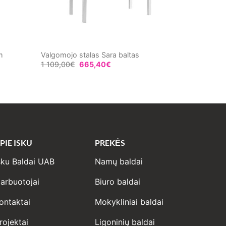
m
Valgomojo stalas Sara baltas
1 109,00
€
665,40
€
PIE ISKU
PREKĖS
sku Baldai UAB
Namų baldai
arbuotojai
Biuro baldai
ontaktai
Mokykliniai baldai
rojektai
Ligoninių baldai