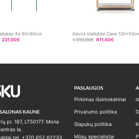
aliukas Air 60x60cm
Kavos staliukas Case 100x50c
231,00
€
1 019,00
€
611,40
€
PASLAUGOS
A
SKU
Pirkimas išsimokėtinai
I
 SALONAS KAUNE
Privatumo politika
D
ių pr. 187, LT50177. Mona
Slapukų politika
K
entras Ia.
Mūsų specialistai
P
ldai tel. +370 652 62233