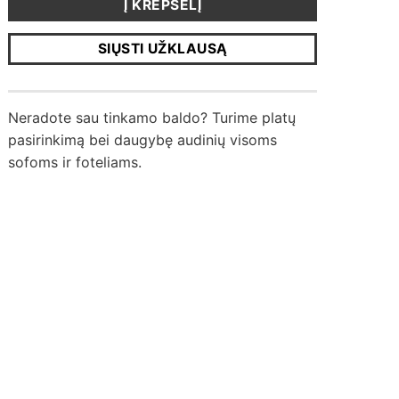
Į KREPŠELĮ
SIŲSTI UŽKLAUSĄ
Neradote sau tinkamo baldo? Turime platų
pasirinkimą bei daugybę audinių visoms
sofoms ir foteliams.