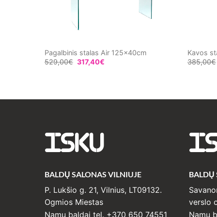
al“
Pagalbinis stalas Air 125x40cm
Kavos st
529,00
€
317,40
€
385,00
€
ISKU
I
BALDŲ SALONAS VILNIUJE
BALDŲ
P. Lukšio g. 21, Vilnius, LT09132.
Savanor
Ogmios Miestas
verslo c
Namų baldai tel. +370 650 74551
Namų ba