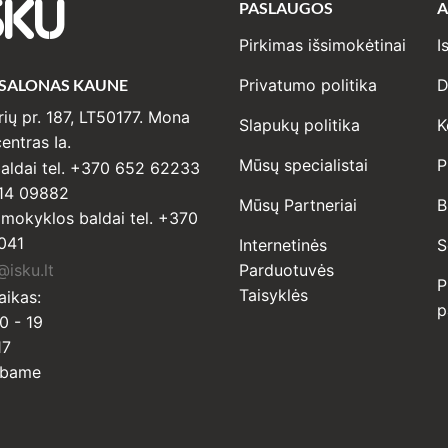
PASLAUGOS
A
SKU
Pirkimas išsimokėtinai
I
 SALONAS KAUNE
Privatumo politika
D
ių pr. 187, LT50177. Mona
Slapukų politika
K
entras Ia.
Mūsų specialistai
P
ldai tel. +370 652 62233
14 09882
Mūsų Partneriai
B
r mokyklos baldai tel. +370
041
Internetinės
S
isku.lt
Parduotuvės
P
Taisyklės
aikas:
p
0 - 19
17
rbame