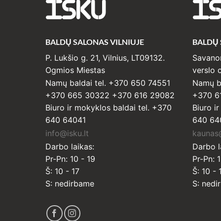
ISKU
I
BALDŲ SALONAS VILNIUJE
BALDŲ
P. Lukšio g. 21, Vilnius, LT09132.
Savanor
Ogmios Miestas
verslo c
Namų baldai tel. +370 650 74551
Namų ba
+370 665 30322 +370 616 29082
+370 6
Biuro ir mokyklos baldai tel. +370
Biuro i
640 64041
640 64
info@isku.lt
kaunas@
Darbo laikas:
Darbo l
Pr-Pn: 10 - 19
Pr-Pn: 1
Š: 10 - 17
Š: 10 - 
S: nedirbame
S: nedi