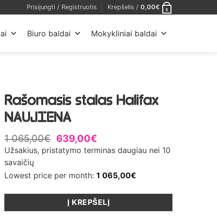
Prisijungti / Registruotis
Krepšelis /
0,00
€
0
ai
Biuro baldai
Mokykliniai baldai
Rašomasis stalas Halifax
NAUJIENA
1 065,00
€
639,00
€
Užsakius, pristatymo terminas daugiau nei 10
savaičių
Lowest price per month:
1 065,00
€
Į KREPŠELĮ