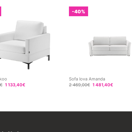
-40%
nkoo
Sofa lova Amanda
€
1 133,40
€
2 469,00
€
1 481,40
€