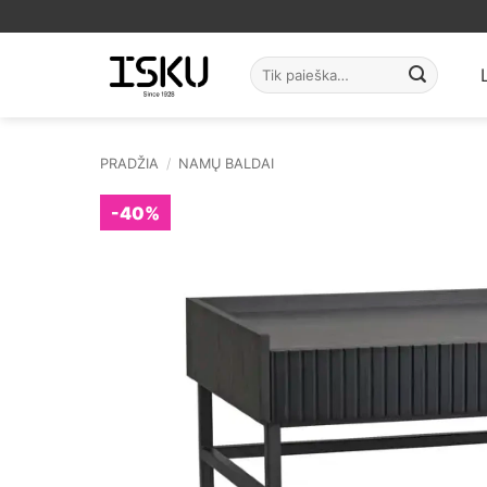
Skip
to
content
Ieškoti:
PRADŽIA
/
NAMŲ BALDAI
-40%