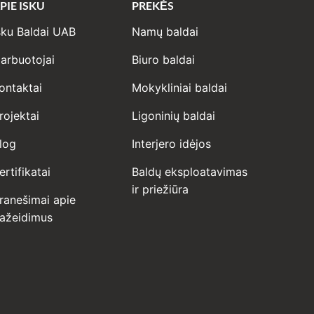
PIE ISKU
PREKĖS
sku Baldai UAB
Namų baldai
arbuotojai
Biuro baldai
ontaktai
Mokykliniai baldai
rojektai
Ligoninių baldai
log
Interjero idėjos
ertifikatai
Baldų eksploatavimas
ir priežiūra
ranešimai apie
ažeidimus