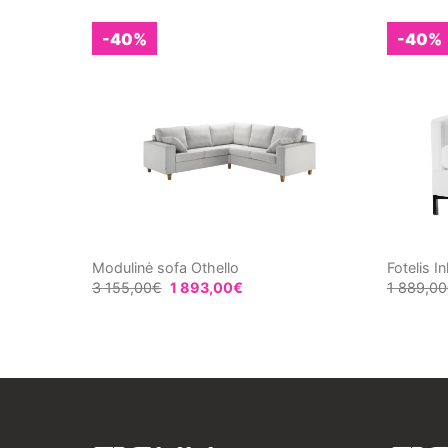
-40%
-40%
ltas
Modulinė sofa Othello
Fotelis I
3 155,00
€
1 893,00
€
1 889,00