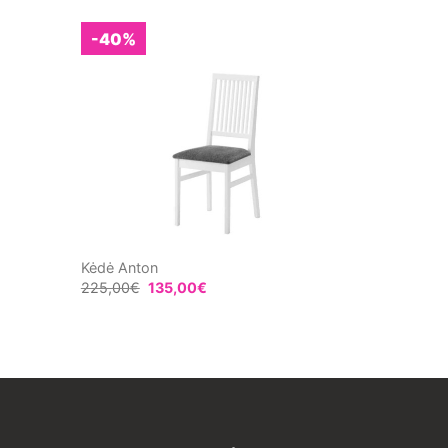
-40%
Kėdė Anton
225,00
€
135,00
€