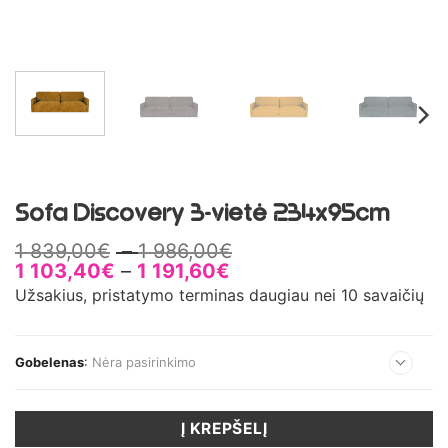
Sofa Discovery 3-vietė 234x95cm
Price
1 839,00
€
–
1 986,00
€
Price
range:
1 103,40
€
–
1 191,60
€
range:
1
Užsakius, pristatymo terminas daugiau nei 10 savaičių
1
839,00€
103,40€
through
through
1
Gobelenas
:
Nėra pasirinkimo
1
986,00€
191,60€
Į KREPŠELĮ