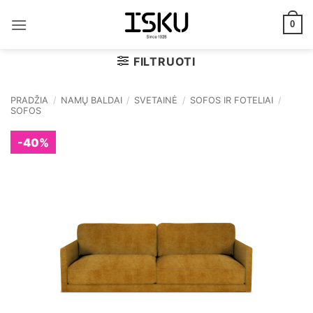
Skip
to
0
content
FILTRUOTI
PRADŽIA
/
NAMŲ BALDAI
/
SVETAINĖ
/
SOFOS IR FOTELIAI
/
SOFOS
-40%