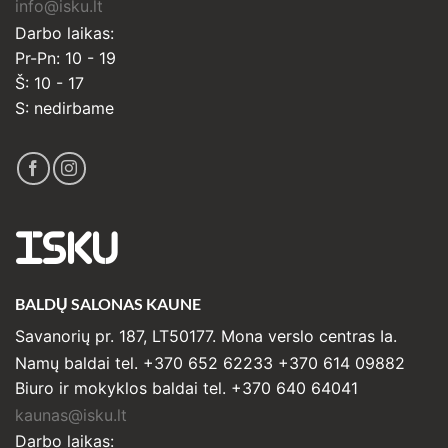
info@isku.lt
Darbo laikas:
Pr-Pn: 10 - 19
Š: 10 - 17
S: nedirbame
ISKU
BALDŲ SALONAS KAUNE
Savanorių pr. 187, LT50177. Mona verslo centras Ia.
Namų baldai tel. +370 652 62233 +370 614 09882
Biuro ir mokyklos baldai tel. +370 640 64041
kaunas@isku.lt
Darbo laikas: