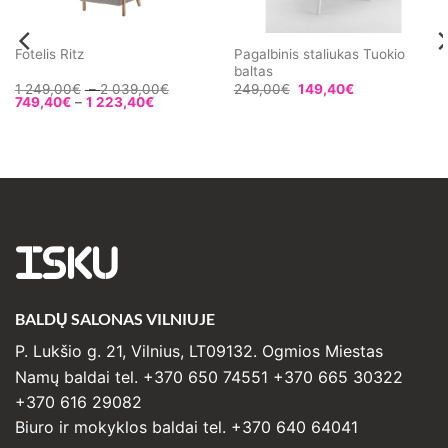
Pagalbinis staliukas Tuokio
Fotelis Ritz
baltas
Price
1 249,00
€
–
2 039,00
€
249,00
€
149,40
€
Price
range:
749,40
€
–
1 223,40
€
range:
1
749,40€
249,00€
through
through
1
2
223,40€
039,00€
ISKU
BALDŲ SALONAS VILNIUJE
P. Lukšio g. 21, Vilnius, LT09132. Ogmios Miestas
Namų baldai tel. +370 650 74551 +370 665 30322
+370 616 29082
Biuro ir mokyklos baldai tel. +370 640 64041