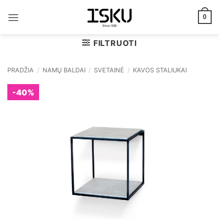
Skip
to
0
content
FILTRUOTI
PRADŽIA
/
NAMŲ BALDAI
/
SVETAINĖ
/
KAVOS STALIUKAI
-40%