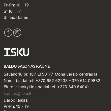
Pr-Pn: 10 - 19
Š: 10 - 17
S: nedirbame
ISKU
BALDŲ SALONAS KAUNE
Savanorių pr. 187, LT50177. Mona verslo centras Ia.
Namų baldai tel. +370 652 62233 +370 614 09882
Biuro ir mokyklos baldai tel. +370 640 64041
kaunas@isku.lt
Darbo laikas:
Pr-Pn: 10 - 19