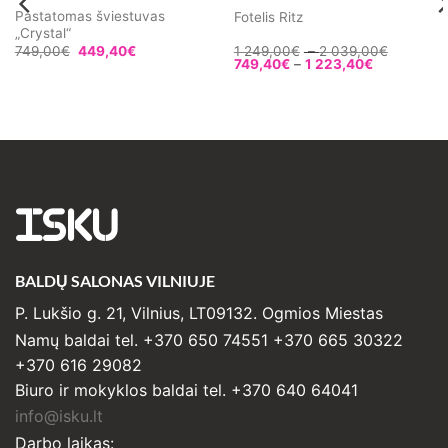
Pastatomas šviestuvas
Fotelis Ritz
„Crystal“
Price
749,00
€
449,40
€
1 249,00
€
–
2 039,00
€
Price
range:
749,40
€
–
1 223,40
€
range:
1
749,40€
249,00€
through
through
1
2
223,40€
039,00€
ISKU
BALDŲ SALONAS VILNIUJE
P. Lukšio g. 21, Vilnius, LT09132. Ogmios Miestas
Namų baldai tel. +370 650 74551 +370 665 30322
+370 616 29082
Biuro ir mokyklos baldai tel. +370 640 64041
info@isku.lt
Darbo laikas: