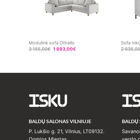
ltas
Modulinė sofa Othello
Sofa Ink
3 155,00
€
1 893,00
€
2 635,0
ISKU
I
BALDŲ SALONAS VILNIUJE
BALDŲ
P. Lukšio g. 21, Vilnius, LT09132.
Savanor
Ogmios Miestas
verslo c