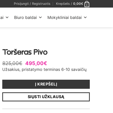
Prisijungti / Registruotis
Krepšelis /
0,00
€
0
ai
Biuro baldai
Mokykliniai baldai
Toršeras Pivo
825,00
€
495,00
€
Užsakius, pristatymo terminas 6-10 savaičių
Į KREPŠELĮ
SIŲSTI UŽKLAUSĄ