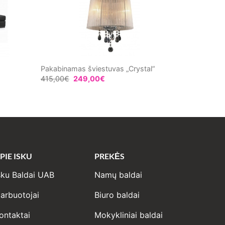
Pakabinamas šviestuvas „Crystal“
415,00
€
249,00
€
PIE ISKU
PREKĖS
sku Baldai UAB
Namų baldai
arbuotojai
Biuro baldai
ontaktai
Mokykliniai baldai