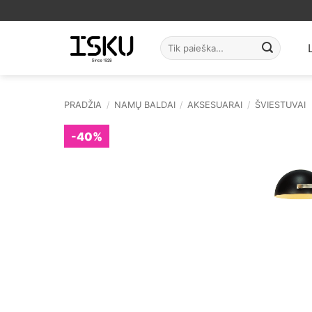
Skip
to
content
Ieškoti:
PRADŽIA
/
NAMŲ BALDAI
/
AKSESUARAI
/
ŠVIESTUVAI
-40%