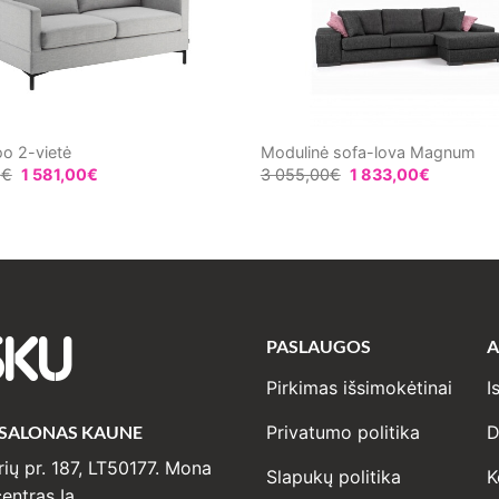
oo 2-vietė
Modulinė sofa-lova Magnum
0
€
1 581,00
€
3 055,00
€
1 833,00
€
PASLAUGOS
A
SKU
Pirkimas išsimokėtinai
I
 SALONAS KAUNE
Privatumo politika
D
ių pr. 187, LT50177. Mona
Slapukų politika
K
entras Ia.