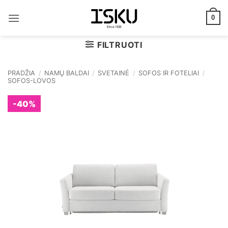
Skip
to
0
content
FILTRUOTI
PRADŽIA
/
NAMŲ BALDAI
/
SVETAINĖ
/
SOFOS IR FOTELIAI
/
SOFOS-LOVOS
-40%