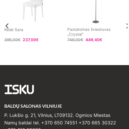
Pastatomas šviestuvas
Kėdė Sara
„Crystal“
395,00
€
237,00
€
749,00
€
449,40
€
0€
h
0€
ISKU
BALDŲ SALONAS VILNIUJE
P. Lukšio g. 21, Vilnius, LT09132. Ogmios Miestas
Namų baldai tel. +370 650 74551 +370 665 30322