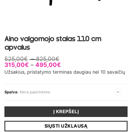
Aino valgomojo stalas 110 cm
apvalus
Price
525,00
€
–
825,00
€
range:
Price
315,00
€
–
495,00
€
525,00€
range:
Užsakius, pristatymo terminas daugiau nei 10 savaičių
through
315,00€
825,00€
through
495,00€
Spalva
:
Nėra pasirinkimo
Į KREPŠELĮ
SIŲSTI UŽKLAUSĄ