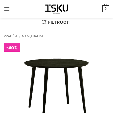
Skip
to
0
content
FILTRUOTI
PRADŽIA
/
NAMŲ BALDAI
-40%