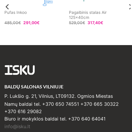
Pagalbinis stalas Air
Pufas Inkoo
125x40cm
485,00
€
291,00
€
529,00
€
317,40
€
ISKU
BALDŲ SALONAS VILNIUJE
P. Lukšio g. 21, Vilnius, LT09132. Ogmios Miestas
Namų baldai tel. +370 650 74551 +370 665 30322
+370 616 29082
Biuro ir mokyklos baldai tel. +370 640 64041
info@isku.lt