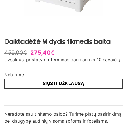
Daiktadėžė M dydis tikmedis balta
459,00
€
275,40
€
Užsakius, pristatymo terminas daugiau nei 10 savaičių
Neturime
SIŲSTI UŽKLAUSĄ
Neradote sau tinkamo baldo? Turime platų pasirinkimą
bei daugybę audinių visoms sofoms ir foteliams.