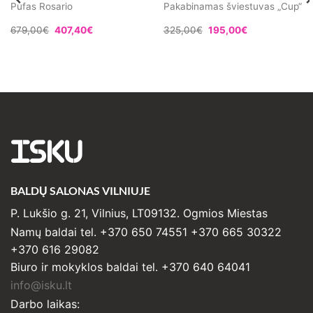
Pufas Rosario
Pakabinamas šviestuvas „Cup“
679,00
€
407,40
€
325,00
€
195,00
€
ISKU
BALDŲ SALONAS VILNIUJE
P. Lukšio g. 21, Vilnius, LT09132. Ogmios Miestas
Namų baldai tel. +370 650 74551 +370 665 30322
+370 616 29082
Biuro ir mokyklos baldai tel. +370 640 64041
info@isku.lt
Darbo laikas: