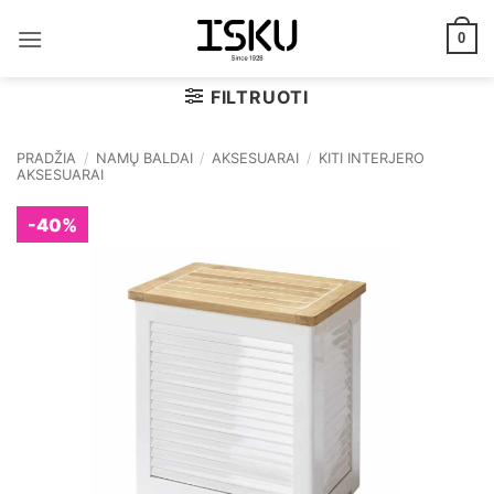
Skip
to
0
content
FILTRUOTI
PRADŽIA
/
NAMŲ BALDAI
/
AKSESUARAI
/
KITI INTERJERO
AKSESUARAI
-40%