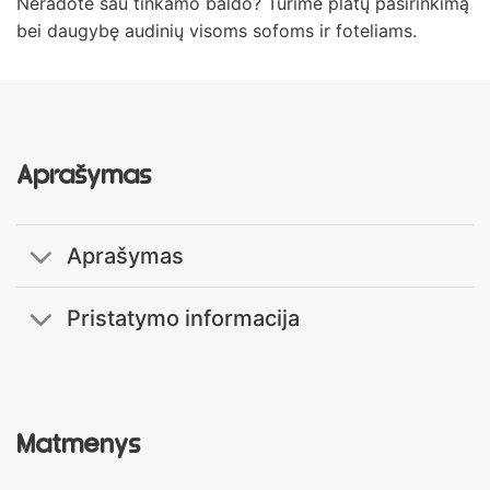
Neradote sau tinkamo baldo? Turime platų pasirinkimą
bei daugybę audinių visoms sofoms ir foteliams.
Aprašymas
Aprašymas
Pristatymo informacija
Matmenys