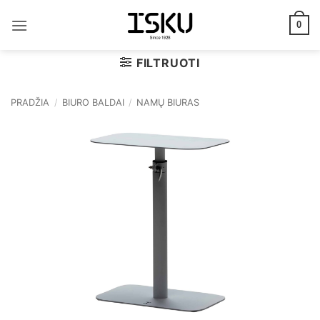
Skip
to
0
content
FILTRUOTI
PRADŽIA
/
BIURO BALDAI
/
NAMŲ BIURAS