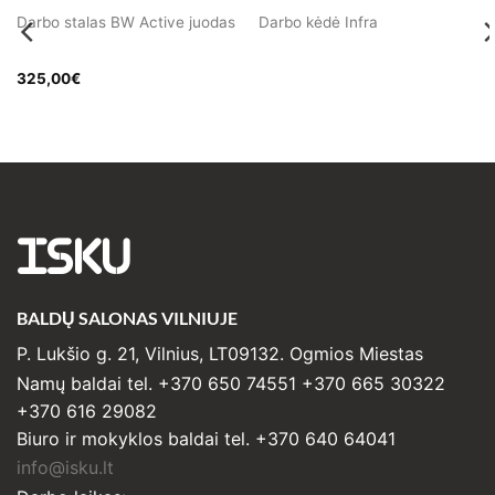
Darbo stalas BW Active juodas
Darbo kėdė Infra
325,00
€
ISKU
BALDŲ SALONAS VILNIUJE
P. Lukšio g. 21, Vilnius, LT09132. Ogmios Miestas
Namų baldai tel. +370 650 74551 +370 665 30322
+370 616 29082
Biuro ir mokyklos baldai tel. +370 640 64041
info@isku.lt