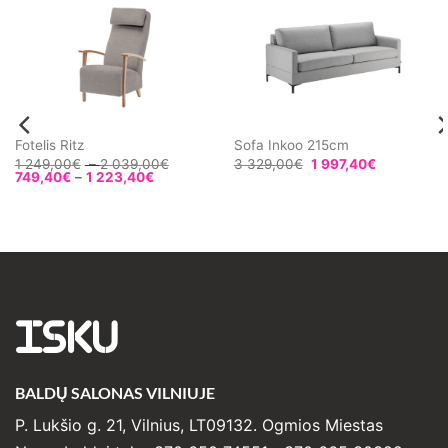
Fotelis Ritz
Sofa Inkoo 215cm
Price
1 249,00
€
–
2 039,00
€
3 329,00
€
1 997,40
€
Price
range:
749,40
€
–
1 223,40
€
range:
1
749,40€
249,00€
through
through
1
2
223,40€
039,00€
ISKU
BALDŲ SALONAS VILNIUJE
P. Lukšio g. 21, Vilnius, LT09132. Ogmios Miestas