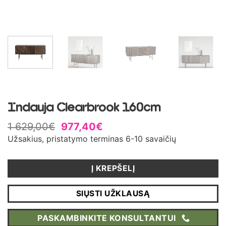
Indauja Clearbrook 160cm
1 629,00
€
977,40
€
Užsakius, pristatymo terminas 6-10 savaičių
Į KREPŠELĮ
SIŲSTI UŽKLAUSĄ
PASKAMBINKITE KONSULTANTUI