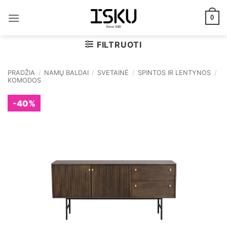
Skip
to
0
content
FILTRUOTI
PRADŽIA
/
NAMŲ BALDAI
/
SVETAINĖ
/
SPINTOS IR LENTYNOS
/
KOMODOS
-40%