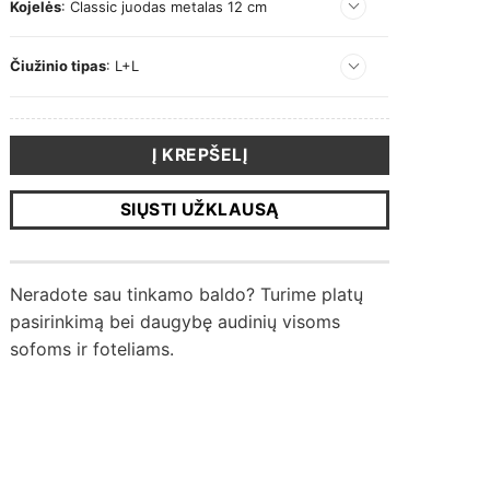
Kojelės
:
Classic juodas metalas 12 cm
Čiužinio tipas
:
L+L
L+L
L+XL
XL+XL
Į KREPŠELĮ
SIŲSTI UŽKLAUSĄ
Neradote sau tinkamo baldo? Turime platų
pasirinkimą bei daugybę audinių visoms
sofoms ir foteliams.