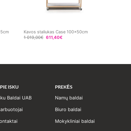
7.5cm
Kavos staliukas Case 100x50cm
1 019,00
€
611,40
€
PIE ISKU
PREKĖS
sku Baldai UAB
Namų baldai
arbuotojai
Biuro baldai
ontaktai
Mokykliniai baldai