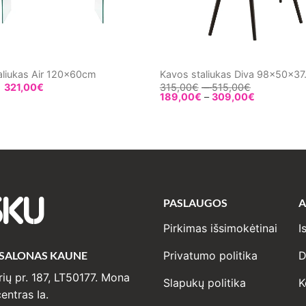
aliukas Air 120x60cm
Kavos staliukas Diva 98x50x3
Price
321,00
€
315,00
€
–
515,00
€
range:
Price
189,00
€
–
309,00
€
315,00€
range:
through
189,00€
515,00€
through
309,00€
PASLAUGOS
A
SKU
Pirkimas išsimokėtinai
I
 SALONAS KAUNE
Privatumo politika
D
ių pr. 187, LT50177. Mona
Slapukų politika
K
entras Ia.