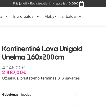
Prisijungti / Registruotis
Krepšelis /
0,00
€
0
ai
Biuro baldai
Mokykliniai baldai
Kontinentinė Lova Unigold
Unelma 160x200cm
4 145,00
€
2 487,00
€
Užsakius, pristatymo terminas 3-6 savaitės
Gobelenas
:
Juodas