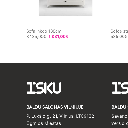
tal“
Sofa Inkoo 188cm
Sofos st
3 135,00
€
1 881,00
€
535,00
€
ISKU
I
BALDŲ SALONAS VILNIUJE
BALDŲ
P. Lukšio g. 21, Vilnius, LT09132.
Savanor
Ogmios Miestas
verslo c