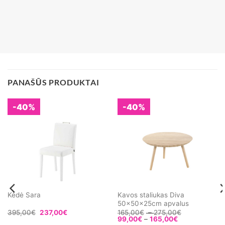
PANAŠŪS PRODUKTAI
-40%
-40%
Kavos staliukas Diva
Kėdė Sara
50x50x25cm apvalus
Price
395,00
€
237,00
€
165,00
€
–
275,00
€
Price
range:
99,00
€
–
165,00
€
range:
165,00€